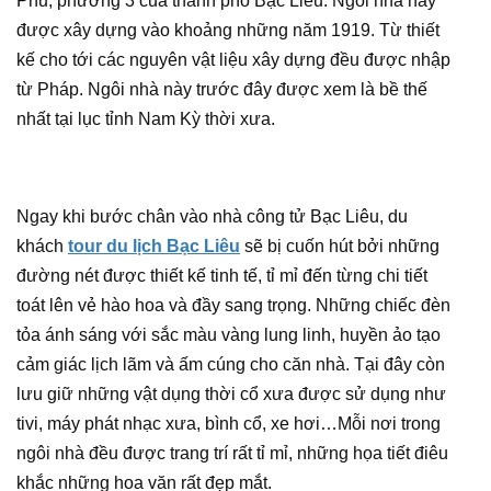
Phủ, phường 3 của thành phố Bạc Liêu. Ngôi nhà này
được xây dựng vào khoảng những năm 1919. Từ thiết
kế cho tới các nguyên vật liệu xây dựng đều được nhập
từ Pháp. Ngôi nhà này trước đây được xem là bề thế
nhất tại lục tỉnh Nam Kỳ thời xưa.
Ngay khi bước chân vào nhà công tử Bạc Liêu, du
khách
tour du lịch Bạc Liêu
sẽ bị cuốn hút bởi những
đường nét được thiết kế tinh tế, tỉ mỉ đến từng chi tiết
toát lên vẻ hào hoa và đầy sang trọng. Những chiếc đèn
tỏa ánh sáng với sắc màu vàng lung linh, huyền ảo tạo
cảm giác lịch lãm và ấm cúng cho căn nhà. Tại đây còn
lưu giữ những vật dụng thời cổ xưa được sử dụng như
tivi, máy phát nhạc xưa, bình cổ, xe hơi…Mỗi nơi trong
ngôi nhà đều được trang trí rất tỉ mỉ, những họa tiết điêu
khắc những hoa văn rất đẹp mắt.