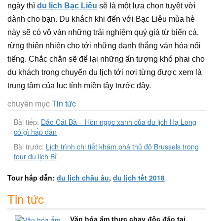
ngày thì
du lịch Bạc Liêu
sẽ là một lựa chọn tuyệt vời
dành cho bạn. Du khách khi đến với Bạc Liêu mùa hè
này sẽ có vô vàn những trải nghiệm quý giá từ biển cả,
rừng thiên nhiên cho tới những danh thắng văn hóa nổi
tiếng. Chắc chắn sẽ để lại những ấn tượng khó phai cho
du khách trong chuyến du lịch tới nơi từng được xem là
trung tâm của lục tỉnh miền tây trước đây.
chuyên mục
Tin tức
Bài tiếp:
Đảo Cát Bà – Hòn ngọc xanh của du lịch Hạ Long
có gì hấp dẫn
Bài trước:
Lịch trình chi tiết khám phá thủ đô Brussels trong
tour du lịch Bỉ
Tour hấp dẫn:
du lịch châu âu
,
du lịch tết 2018
Tin tức
Văn hóa ẩm thực chay độc đáo tại