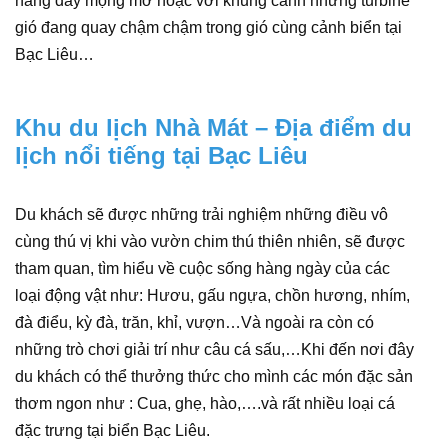
nắng đầy mộng mơ hoặc với khung cảnh những turbine
gió đang quay chậm chậm trong gió cùng cảnh biển tại
Bạc Liêu…
Khu du lịch Nhà Mát – Địa điểm du
lịch nổi tiếng tại Bạc Liêu
Du khách sẽ được những trải nghiệm những điều vô
cùng thú vị khi vào vườn chim thú thiên nhiên, sẽ được
tham quan, tìm hiểu về cuộc sống hàng ngày của các
loại động vật như: Hươu, gấu ngựa, chồn hương, nhím,
đà điểu, kỳ đà, trăn, khỉ, vượn…Và ngoài ra còn có
những trò chơi giải trí như câu cá sấu,…Khi đến nơi đây
du khách có thể thưởng thức cho mình các món đặc sản
thơm ngon như : Cua, ghẹ, hào,….và rất nhiều loại cá
đặc trưng tại biển Bạc Liêu.