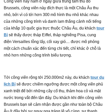
Công viên này nằm ở ngay giữa trung tâm thủ đô
Brussels, công viên này đích thực là một Châu Âu thu
nhỏ, bởi vì có tới hơn 300 mô hình thu nhỏ khác nhau
của những công trình và danh lam thắng cảnh nổi tiếng
của khắp 10 quốc gia trực thuộc Châu Âu, du khách
tour
Bỉ
sẽ thấy được tháp Eiffel, tháp nghiêng Pisa, cung
điện Versailles lỗng lấy, cối xay gió… được mô phỏng
một cách chuẩn xác đến từng chi tiết, chỉ khác ở chỗ là
nhỏ hơn những công trình biểu tượng.
Tới công viên rộng tới 250.000m2 này, du khách
tour du
lịch Bỉ
sẽ được chiêm ngưỡng được một công viên phủ
xanh triệt để bởi những cây cổ thụ, thảm hoa cỏ và mặt
nước trong vắt đến tận đáy. Du khách khi đến công viên
Brussels bạn sẽ cảm nhận được gần như toàn bộ Châu
Âu ở đây bởi sự nguy nga tráng lệ vô cùng, sự thanh