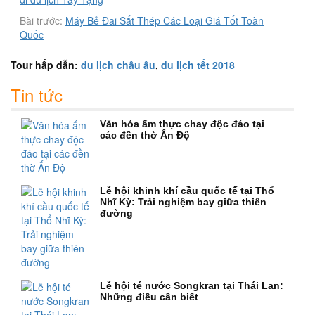
Bài trước:
Máy Bẻ Đai Sắt Thép Các Loại Giá Tốt Toàn
Quốc
Tour hấp dẫn:
du lịch châu âu
,
du lịch tết 2018
Tin tức
Văn hóa ẩm thực chay độc đáo tại
các đền thờ Ấn Độ
Lễ hội khinh khí cầu quốc tế tại Thổ
Nhĩ Kỳ: Trải nghiệm bay giữa thiên
đường
Lễ hội té nước Songkran tại Thái Lan:
Những điều cần biết