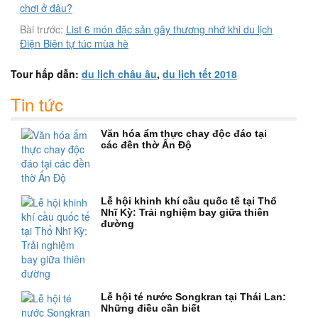
chơi ở đâu?
Bài trước:
List 6 món đặc sản gây thương nhớ khi du lịch
Điện Biên tự túc mùa hè
Tour hấp dẫn:
du lịch châu âu
,
du lịch tết 2018
Tin tức
Văn hóa ẩm thực chay độc đáo tại
các đền thờ Ấn Độ
Lễ hội khinh khí cầu quốc tế tại Thổ
Nhĩ Kỳ: Trải nghiệm bay giữa thiên
đường
Lễ hội té nước Songkran tại Thái Lan:
Những điều cần biết