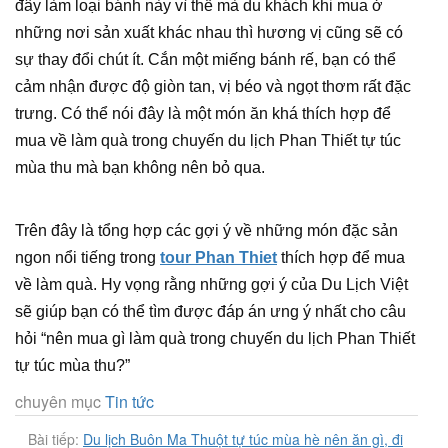
đây làm loại bánh này vì thế mà du khách khi mua ở
những nơi sản xuất khác nhau thì hương vị cũng sẽ có
sự thay đổi chút ít. Cắn một miếng bánh rế, bạn có thể
cảm nhận được độ giòn tan, vị béo và ngọt thơm rất đặc
trưng. Có thể nói đây là một món ăn khá thích hợp để
mua về làm quà trong chuyến du lịch Phan Thiết tự túc
mùa thu mà bạn không nên bỏ qua.
Trên đây là tổng hợp các gợi ý về những món đặc sản
ngon nổi tiếng trong
tour Phan Thiet
thích hợp để mua
về làm quà. Hy vọng rằng những gợi ý của Du Lịch Việt
sẽ giúp bạn có thể tìm được đáp án ưng ý nhất cho câu
hỏi “nên mua gì làm quà trong chuyến du lịch Phan Thiết
tự túc mùa thu?”
chuyên mục
Tin tức
Bài tiếp:
Du lịch Buôn Ma Thuột tự túc mùa hè nên ăn gì, đi