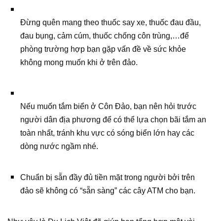
Đừng quên mang theo thuốc say xe, thuốc đau đầu,
đau bụng, cảm cúm, thuốc chống côn trùng,…để
phòng trường hợp bạn gặp vấn đề về sức khỏe
không mong muốn khi ở trên đảo.
Nếu muốn tắm biển ở Côn Đảo, bạn nên hỏi trước
người dân địa phương để có thể lựa chọn bãi tắm an
toàn nhất, tránh khu vực có sóng biển lớn hay các
dòng nước ngầm nhé.
Chuẩn bị sẵn đầy đủ tiền mặt trong người bởi trên
đảo sẽ không có “sẵn sàng” các cây ATM cho bạn.