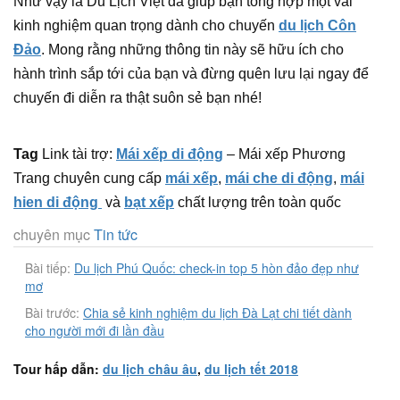
Như vậy là Du Lịch Việt đã giúp bạn tổng hợp một vài
kinh nghiệm quan trọng dành cho chuyến
du lịch Côn
Đảo
. Mong rằng những thông tin này sẽ hữu ích cho
hành trình sắp tới của bạn và đừng quên lưu lại ngay để
chuyến đi diễn ra thật suôn sẻ bạn nhé!
Tag
Link tài trợ:
Mái xếp di động
– Mái xếp Phương
Trang chuyên cung cấp
mái xếp
,
mái che di động
,
mái
hien di động
và
bạt xếp
chất lượng trên toàn quốc
chuyên mục
Tin tức
Bài tiếp:
Du lịch Phú Quốc: check-in top 5 hòn đảo đẹp như
mơ
Bài trước:
Chia sẻ kinh nghiệm du lịch Đà Lạt chi tiết dành
cho người mới đi lần đầu
Tour hấp dẫn:
du lịch châu âu
,
du lịch tết 2018