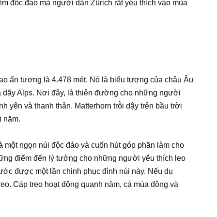
hiệm độc đáo mà người dân Zürich rất yêu thích vào mùa
cao ấn tượng là 4.478 mét. Nó là biểu tượng của châu Âu
a dãy Alps. Nơi đây, là thiên đường cho những người
 yên và thanh thản. Matterhorn trỗi dậy trên bầu trời
i năm.
là một ngọn núi độc đáo và cuốn hút góp phần làm cho
những điểm đến lý tưởng cho những người yêu thích leo
ước được một lần chinh phục đỉnh núi này. Nếu du
 treo. Cáp treo hoạt động quanh năm, cả mùa đông và