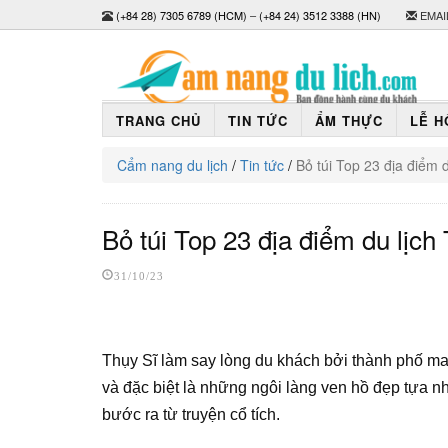
(+84 28) 7305 6789 (HCM)
–
(+84 24) 3512 3388 (HN)
EMAI
TRANG CHỦ
TIN TỨC
ẨM THỰC
LỄ H
Cẩm nang du lịch
/
Tin tức
/
Bỏ túi Top 23 địa điểm 
Bỏ túi Top 23 địa điểm du lịc
31/10/23
Thụy Sĩ làm say lòng du khách bởi thành phố ma
và đặc biệt là những ngôi làng ven hồ đẹp tựa n
bước ra từ truyện cổ tích.