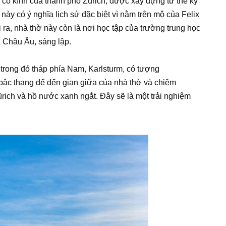
c cổ kính của thành phố Zürich, được xây dựng từ thế kỷ
này có ý nghĩa lịch sử đặc biệt vì nằm trên mộ của Felix
i ra, nhà thờ này còn là nơi học tập của trường trung học
a Châu Âu, sáng lập.
 trong đó tháp phía Nam, Karlsturm, có tượng
 bậc thang để đến gian giữa của nhà thờ và chiêm
ich và hồ nước xanh ngắt. Đây sẽ là một trải nghiệm