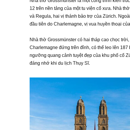
Nhà thờ Grossmünster là một công trình kiến trú
12 trên nền tảng của một tu viện cổ xưa. Nhà thờ 
và Regula, hai vị thánh bảo trợ của Zürich. Ngoà
đầu tiên do Charlemagne, vị vua huyền thoại củ
Nhà thờ Grossmünster có hai tháp cao chọc trời,
Charlemagne đứng trên đỉnh, có thể leo lên 187
ngưỡng quang cảnh tuyệt đẹp của khu phố cổ Zür
đáng nhớ khi du lịch Thụy Sĩ.