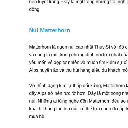
nền tuyết trắng. Đây là một trong những trải ng
đông.
Núi Matterhorn
Matterhorn là ngọn núi cao nhất Thụy Sĩ với độ 
và cũng là một trong những đỉnh núi lớn nhất củ
yêu mến vẻ đẹp tự nhiên và muốn tìm kiếm sự bình
Alps huyền ảo và thu hút hàng triệu du khách mỗ
Với hình dạng kim tự tháp đối xứng, Matterhorn 
dãy Alps trở nên rực rỡ hơn. Đây là một trong 
núi. Những ai từng nghe đến Matterhorn đều ao 
khách không thể leo núi, có thể lựa chọn đi cáp
mùa hè.