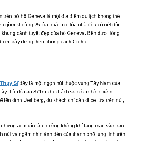
m trên bờ hồ Geneva là một địa điểm du lịch không thể
ớn gồm khoảng 25 tòa nhà, mỗi tòa nhà đều có nét độc
ìn khung cảnh tuyệt đẹp của hồ Geneva. Bên dưới lòng
 được xây dựng theo phong cách Gothic.
 Thụy Sĩ
đây là một ngọn núi thuộc vùng Tây Nam của
này. Từ độ cao 871m, du khách sẽ có cơ hội chiêm
lên đỉnh Uetliberg, du khách chỉ cần đi xe lửa trên núi,
ho những ai muốn tận hưởng không khí lãng mạn vào ban
nh núi và ngắm nhìn ánh đèn của thành phố lung linh trên