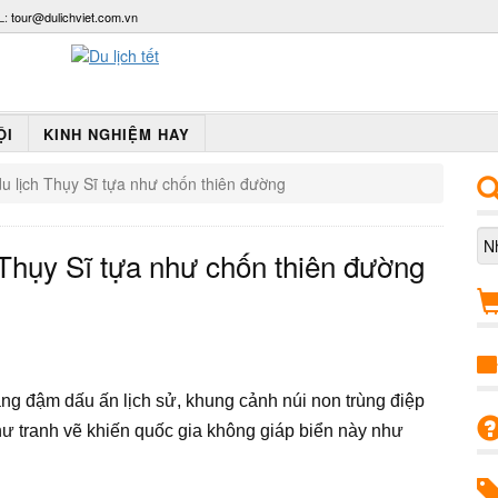
L:
tour@dulichviet.com.vn
ỘI
KINH NGHIỆM HAY
du lịch Thụy Sĩ tựa như chốn thiên đường
h Thụy Sĩ tựa như chốn thiên đường
ng đậm dấu ấn lịch sử, khung cảnh núi non trùng điệp
hư tranh vẽ khiến quốc gia không giáp biển này như