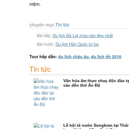
niệm.
chuyên mục
Tin tức
Bài tiếp:
Du lịch Đà Lạt mùa nào đẹp nhất
Bài trước:
Du lịch Hàn Quốc tự túc
Tour hấp dẫn:
du lịch châu âu
,
du lịch tết 2018
Tin tức
Văn hóa ẩm thực chay độc đáo tạ
các đền thờ Ấn Độ
Lễ hội té nước Songkran tại Thái