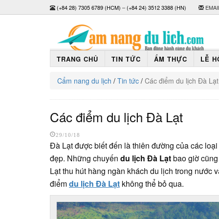
(+84 28) 7305 6789 (HCM)
–
(+84 24) 3512 3388 (HN)
EMAI
TRANG CHỦ
TIN TỨC
ẨM THỰC
LỄ H
Cẩm nang du lịch
/
Tin tức
/
Các điểm du lịch Đà Lạt
Các điểm du lịch Đà Lạt
29/10/18
Đà Lạt được biết đến là thiên đường của các loạ
đẹp. Những chuyến
du lịch Đà Lạt
bao giờ cũng
Lạt thu hút hàng ngàn khách du lịch trong nước v
điểm
du lịch Đà Lạt
không thể bỏ qua.