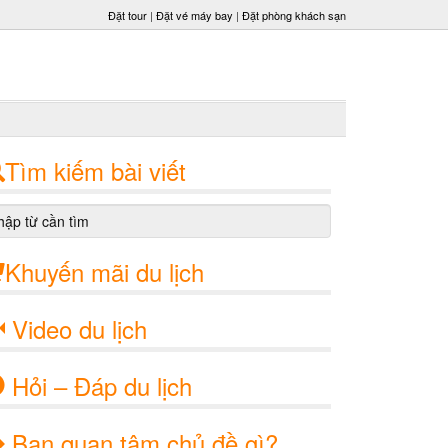
Đặt tour
|
Đặt vé máy bay
|
Đặt phòng khách sạn
Tìm kiếm bài viết
Khuyến mãi du lịch
Video du lịch
Hỏi – Đáp du lịch
Bạn quan tâm chủ đề gì?