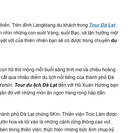
biển. Trên đỉnh Langbiang du khách trong
Tour Đà Lạt
 nhìn những con suối Vàng, suối Bạc, và tận hưởng một
uyệt vời của thiên nhiên bạn sẽ có được trong chuyến
du
 con hồ thơ mộng mỗi buổi sáng tinh mơ và chiều hoàng
m cắt qua nhiều điểm du lịch nổi tiếng của thành phố Đà
Yersin.
Tour du lịch Đà Lạt
đến với Hồ Xuân Hương bạn
gần đó với những món ăn ngon hàng rong hấp dẫn.
 thành phố Đà Lạt chừng 5Km. Thiền viện Trúc Lâm được
ờn hoa và lối vào là những cánh rừng thông cao vút.
ên trong thiền viện, thực hiện những bức ảnh chụp kỷ