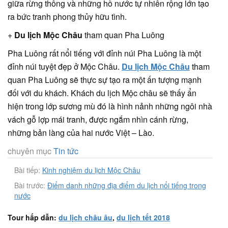
giữa rừng thông và những hồ nước tự nhiên rộng lớn tạo
ra bức tranh phong thủy hữu tình.
+
Du lịch Mộc Châu
tham quan Pha Luông
Pha Luông rất nổi tiếng với đỉnh núi Pha Luông là một
đỉnh núi tuyệt đẹp ở Mộc Châu.
Du lịch Mộc Châu
tham
quan Pha Luông sẽ thực sự tạo ra một ấn tượng mạnh
đối với du khách. Khách du lịch Mộc châu sẽ thấy ẩn
hiện trong lớp sương mù đó là hình nảnh những ngôi nhà
vách gỗ lợp mái tranh, được ngắm nhìn cánh rừng,
những bản làng của hai nước Việt – Lào.
chuyên mục
Tin tức
Bài tiếp:
Kinh nghiệm du lịch Mộc Châu
Bài trước:
Điểm danh những địa điểm du lịch nổi tiếng trong
nước
Tour hấp dẫn:
du lịch châu âu
,
du lịch tết 2018