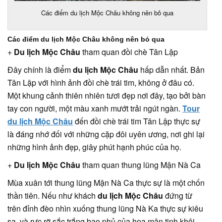
Các điểm du lịch Mộc Châu không nên bỏ qua
Các điểm du lịch Mộc Châu không nên bỏ qua
+
Du lịch Mộc Châu
tham quan đồi chè Tân Lập
Đây chính là điểm
du lịch Mộc Châu
hấp dẫn nhất. Bản
Tân Lập với hình ảnh đồi chè trái tim, không ở đâu có.
Một khung cảnh thiên nhiên tươi đẹp nơi đây, tạo bởi bàn
tay con người, một màu xanh mướt trải ngút ngàn.
Tour
du lịch Mộc Châu
đến đồi chè trái tim Tân Lập thực sự
là đáng nhớ đối với những cặp đôi uyên ương, nơi ghi lại
những hình ảnh đẹp, giây phút hạnh phúc của họ.
+
Du lịch Mộc Châu
tham quan thung lũng Mận Nà Ca
Mùa xuân tới thung lũng Mận Nà Ca thực sự là một chốn
thần tiên. Nếu như khách
du lịch Mộc Châu
đứng từ
trên đỉnh đèo nhìn xuống thung lũng Nà Ka thực sự kiêu
sa, và rực rỡ sắc trắng bao phủ của hoa mận tinh khôi