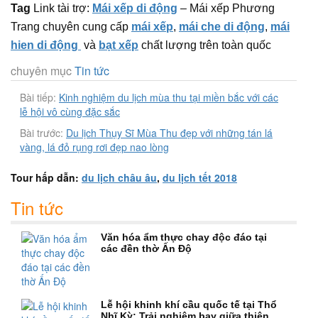
Tag
Link tài trợ:
Mái xếp di động
– Mái xếp Phương
Trang chuyên cung cấp
mái xếp
,
mái che di động
,
mái
hien di động
và
bạt xếp
chất lượng trên toàn quốc
chuyên mục
Tin tức
Bài tiếp:
Kinh nghiệm du lịch mùa thu tại miền bắc với các
lễ hội vô cùng đặc sắc
Bài trước:
Du lịch Thụy Sĩ Mùa Thu đẹp với những tán lá
vàng, lá đỏ rụng rơi đẹp nao lòng
Tour hấp dẫn:
du lịch châu âu
,
du lịch tết 2018
Tin tức
Văn hóa ẩm thực chay độc đáo tại
các đền thờ Ấn Độ
Lễ hội khinh khí cầu quốc tế tại Thổ
Nhĩ Kỳ: Trải nghiệm bay giữa thiên