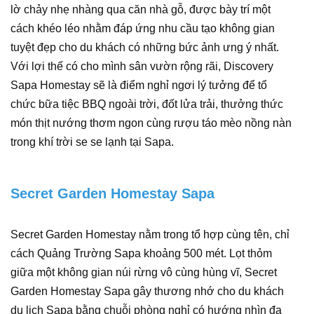
lờ chảy nhẹ nhàng qua căn nhà gỗ, được bày trí một
cách khéo léo nhằm đáp ứng nhu cầu tạo không gian
tuyệt đẹp cho du khách có những bức ảnh ưng ý nhất.
Với lợi thế có cho mình sân vườn rộng rãi, Discovery
Sapa Homestay sẽ là điểm nghỉ ngơi lý tưởng để tổ
chức bữa tiệc BBQ ngoài trời, đốt lửa trải, thưởng thức
món thịt nướng thơm ngon cùng rượu táo mèo nồng nàn
trong khí trời se se lạnh tại Sapa.
Secret Garden Homestay Sapa
Secret Garden Homestay nằm trong tổ hợp cùng tên, chỉ
cách Quảng Trường Sapa khoảng 500 mét. Lọt thỏm
giữa một không gian núi rừng vô cùng hùng vĩ, Secret
Garden Homestay Sapa gây thương nhớ cho du khách
du lịch Sapa bằng chuỗi phòng nghỉ có hướng nhìn đa