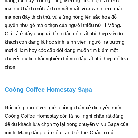
nắng; lúc này, Thung Lũng Mường Hoa hiện ra trước
mắt du khách một cách rõ nét nhất, vừa xanh tươi màu
mạ non đầy thích thú, vừa ửng hồng lên sắc hoa đỗ
quyên như gò má e thẹn của người thiếu nữ H’Mông.
Giá cả ở đây cũng rất bình dân nên rất phù hợp với du
khách còn đang là học sinh, sinh viên, người ra trường
mới đi làm hay các cặp đôi đang muốn tìm kiếm một
chuyến du lịch trải nghiệm thì nơi đây rất phù hợp để lựa
chọn.
Coóng Coffee Homestay Sapa
Nổi tiếng như được giới cuồng chân xê dịch yêu mến,
Coóng Coffee Homestay còn là nơi nghỉ chân rất đáng
để du khách lựa chọn trọ lại trong chuyến vi vu Sapa của
mình. Mang dáng dấp của căn biệt thự Châu u cổ,