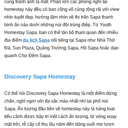
cùng tranh ảnh lạ mắt. Phần lớn các phòng nghỉ tại
homestay này đều có ban công vô cùng rộng rãi với view
nhìn tuyệt đẹp, hướng tầm nhìn về thị trấn Sapa thanh
bình ẩn náu dưới những núi đồi trùng điệp. Từ Youth
Homestay Sapa, bạn có thể tản bộ tham quan đến nhiều
địa điểm
du lịch Sapa
nổi tiếng tại Sapa như Nhà Thờ
Đá, Sun Plaza, Quảng Trường Sapa, Hồ Sapa hoặc dạo
quanh Chợ Đêm Sapa.
Discovery Sapa Homestay
Có thể nói Discovery Sapa Homestay là một điểm dừng
chân, nghỉ ngơi với đa sắc màu nhất nhì tại phố núi
Sapa. Ấn tượng đầu tiên về homestay này là hàng loạt
tiểu cảnh được bày trí một cách ấn tượng, từ vòng xoay
mặt trời, rễ cây cổ thụ lâu năm đến dòng suối mơ lượn