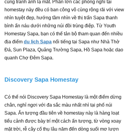
cùng tranh ảnh lạ mắt. Phần lớn các phòng nghỉ tại
homestay này đều có ban công vô cùng rộng rãi với view
nhìn tuyệt đẹp, hướng tầm nhìn về thị trấn Sapa thanh
bình ẩn náu dưới những núi đồi trùng điệp. Từ Youth
Homestay Sapa, bạn có thể tản bộ tham quan đến nhiều
địa điểm
du lịch Sapa
nổi tiếng tại Sapa như Nhà Thờ
Đá, Sun Plaza, Quảng Trường Sapa, Hồ Sapa hoặc dạo
quanh Chợ Đêm Sapa.
Discovery Sapa Homestay
Có thể nói Discovery Sapa Homestay là một điểm dừng
chân, nghỉ ngơi với đa sắc màu nhất nhì tại phố núi
Sapa. Ấn tượng đầu tiên về homestay này là hàng loạt
tiểu cảnh được bày trí một cách ấn tượng, từ vòng xoay
mặt trời, rễ cây cổ thụ lâu năm đến dòng suối mơ lượn