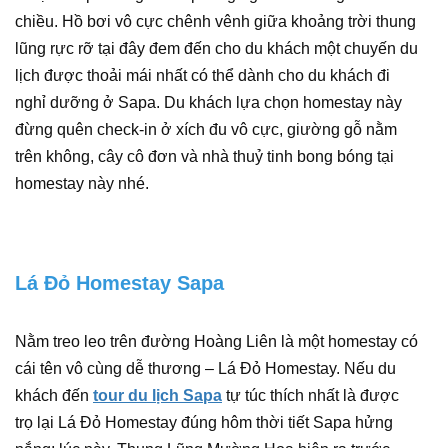
chiều. Hồ bơi vô cực chênh vênh giữa khoảng trời thung
lũng rực rỡ tại đây đem đến cho du khách một chuyến du
lịch được thoải mái nhất có thể dành cho du khách đi
nghỉ dưỡng ở Sapa. Du khách lựa chọn homestay này
đừng quên check-in ở xích đu vô cực, giường gỗ nằm
trên không, cây cô đơn và nhà thuỷ tinh bong bóng tại
homestay này nhé.
Lá Đỏ Homestay Sapa
Nằm treo leo trên đường Hoàng Liên là một homestay có
cái tên vô cùng dễ thương – Lá Đỏ Homestay. Nếu du
khách đến
tour du lịch Sapa
tự túc thích nhất là được
trọ lại Lá Đỏ Homestay đúng hôm thời tiết Sapa hửng