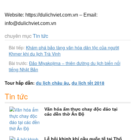
Website: https://dulichviet.com.vn – Email:
info@dulichviet.com.vn
chuyên mục
Tin tức
Bài tiếp:
Khám phá bảo tàng văn hóa dân tộc của người
Khmer khi du lịch Trà Vinh
Bài trước:
Đảo Miyakojima – thiên đường du lịch biển nổi
tiếng Nhật Bản
Tour hấp dẫn:
du lịch châu âu
,
du lịch tết 2018
Tin tức
Văn hóa ẩm thực chay độc đáo tại
các đền thờ Ấn Độ
Lễ hội khinh khí cầu quốc tế tại Thổ