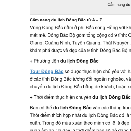
Cẩm nang du 
Cẩm nang du lịch Đông Bắc từ A – Z
Vùng Đông Bắc nằm ở phí Bắc sông Hồng với khí
mát mẻ. Đông Bắc Bộ gồm tổng cộng có 9 tỉnh:
Giang, Quảng Ninh, Tuyên Quang, Thái Nguyên
khám phá được vẻ đẹp của 9 tỉnh Đông Bắc Bộ n
+ Phương tiện
du lịch Đông Bắc
Tour Đông Bắc
sẽ được thực hiện chủ yếu với ha
ở các tỉnh Đông Bắc tương đối ngoằn nghoèo, và đ
chuyến du lịch Đông Bắc bằng de khách, hoặc xe
+ Thời điểm thực hiện chuyến
du lịch Đông Bắc
Bạn có thể
du lịch Đông Bắc
vào các tháng tron
Thời điểm thích hợp nhất du lịch Đông Bắc đó là
xuân. Trong đó mùa xuân theo mình có lẽ là đẹp nh
xuân ấm áp, và đây là thời điểm bạn sẽ dễ dàng