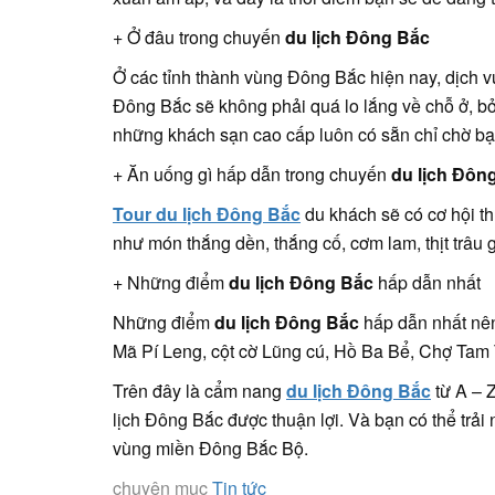
+ Ở đâu trong chuyến
du lịch Đông Bắc
Ở các tỉnh thành vùng Đông Bắc hiện nay, dịch vụ
Đông Bắc sẽ không phải quá lo lắng về chỗ ở, bởi
những khách sạn cao cấp luôn có sẵn chỉ chờ bạ
+ Ăn uống gì hấp dẫn trong chuyến
du lịch Đôn
Tour du lịch Đông Bắc
du khách sẽ có cơ hội t
như món thắng dền, thắng cố, cơm lam, thịt trâu
+ Những điểm
du lịch Đông Bắc
hấp dẫn nhất
Những điểm
du lịch Đông Bắc
hấp dẫn nhất nên
Mã Pí Leng, cột cờ Lũng cú, Hồ Ba Bể, Chợ Tam
Trên đây là cẩm nang
du lịch Đông Bắc
từ A – Z
lịch Đông Bắc được thuận lợi. Và bạn có thể trải 
vùng miền Đông Bắc Bộ.
chuyên mục
Tin tức