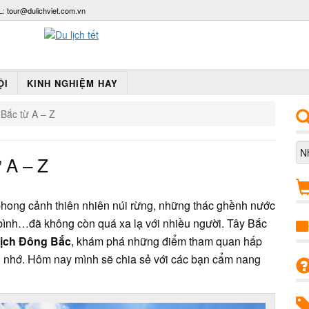
L:
tour@dulichviet.com.vn
ỘI
KINH NGHIỆM HAY
Bắc từ A – Z
 A – Z
 phong cảnh thiên nhiên núi rừng, những thác ghềnh nước
bình…đã không còn quá xa lạ với nhiều người. Tây Bắc
lịch Đông Bắc
, khám phá những điểm tham quan hấp
g nhớ. Hôm nay mình sẽ chia sẻ với các bạn cẩm nang