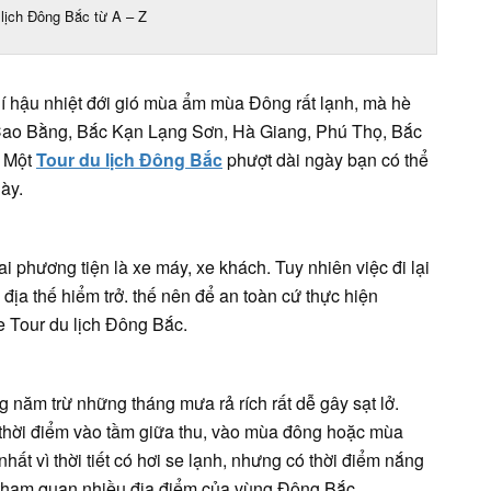
lịch Đông Bắc từ A – Z
 hậu nhiệt đới gió mùa ẩm mùa Đông rất lạnh, mà hè
 Cao Bằng, Bắc Kạn Lạng Sơn, Hà Giang, Phú Thọ, Bắc
. Một
Tour du lịch Đông Bắc
phượt dài ngày bạn có thể
ày.
i phương tiện là xe máy, xe khách. Tuy nhiên việc đi lại
ịa thế hiểm trở. thế nên để an toàn cứ thực hiện
 Tour du lịch Đông Bắc.
g năm trừ những tháng mưa rả rích rất dễ gây sạt lở.
 thời điểm vào tầm giữa thu, vào mùa đông hoặc mùa
ất vì thời tiết có hơi se lạnh, nhưng có thời điểm nắng
 tham quan nhiều địa điểm của vùng Đông Bắc.