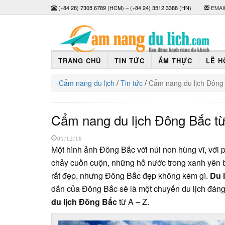
(+84 28) 7305 6789 (HCM)
–
(+84 24) 3512 3388 (HN)
EMAI
TRANG CHỦ
TIN TỨC
ẨM THỰC
LỄ H
Cẩm nang du lịch
/
Tin tức
/
Cẩm nang du lịch Đông 
Cẩm nang du lịch Đông Bắc từ
01/12/18
Một hình ảnh Đông Bắc với núi non hùng vĩ, với
chảy cuồn cuộn, những hồ nước trong xanh yên 
rất đẹp, nhưng Đông Bắc đẹp không kém gì.
Du 
dẫn của Đông Bắc sẽ là một chuyến du lịch đán
du lịch Đông Bắc
từ A – Z.