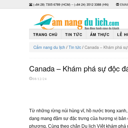
(+84 28) 7305 6789 (HCM)
–
(+84 24) 3512 3388 (HN)
EMAI
TRANG CHỦ
TIN TỨC
ẨM THỰC
LỄ H
Cẩm nang du lịch
/
Tin tức
/
Canada – Khám phá sự 
Canada – Khám phá sự độc đá
08/12/24
Từ những rừng núi hùng vĩ, hồ nước trong xanh
dạng mang đậm sự đặc trưng của hương vị bản đ
phương. Cùng theo chân Du lịch Việt khám phá 