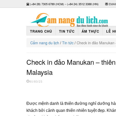
(+84 28) 7305 6789 (HCM)
–
(+84 24) 3512 3388 (HN)
EMAI
TRANG CHỦ
TIN TỨC
ẨM THỰC
LỄ H
Cẩm nang du lịch
/
Tin tức
/
Check in đảo Manukan –
Check in đảo Manukan – thiên
Malaysia
01/03/25
Được mệnh danh là thiên đường nghỉ dưỡng hàn
khách bởi cảnh quan thiên nhiên tuyệt đẹp. Khám