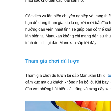
màu sắc cho đến các loài san hô.
Các dịch vụ lặn biển chuyên nghiệp và trang thi
bạn dễ dàng tham gia, dù là người mới bắt đầu 
hướng dẫn viên nhiệt tình sẽ giúp bạn có thể k
lặn biển tại Manukan không chỉ mang đến sự thư
trình du lịch tại đảo Manukan sắp tới đấy!
Tham gia chơi dù lượn
Tham gia chơi dù lượn tại đảo Manukan khi đi
t
cảm xúc mà du khách không nên bỏ lỡ. Khi bay 
đảo với những bãi biển cát trắng và rừng cây xa