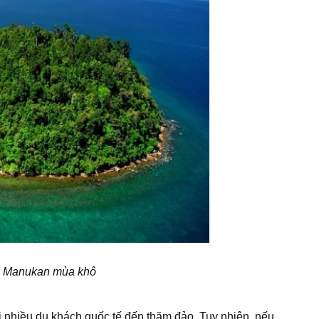
o Manukan mùa khô
i nhiều du khách quốc tế đến thăm đảo. Tuy nhiên, nếu