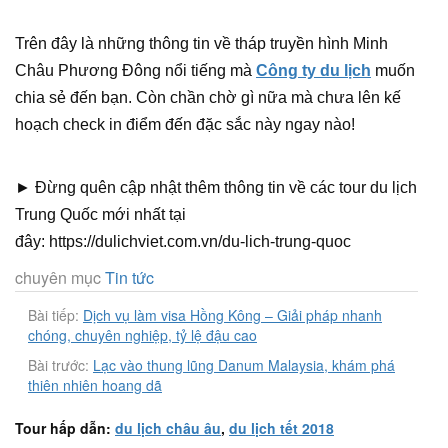
Trên đây là những thông tin về tháp truyền hình Minh
Châu Phương Đông nổi tiếng mà
Công ty du lịch
muốn
chia sẻ đến bạn. Còn chần chờ gì nữa mà chưa lên kế
hoạch check in điểm đến đặc sắc này ngay nào!
► Đừng quên cập nhật thêm thông tin về các tour du lịch
Trung Quốc mới nhất tại
đây: https://dulichviet.com.vn/du-lich-trung-quoc
chuyên mục
Tin tức
Bài tiếp:
Dịch vụ làm visa Hồng Kông – Giải pháp nhanh
chóng, chuyên nghiệp, tỷ lệ đậu cao
Bài trước:
Lạc vào thung lũng Danum Malaysia, khám phá
thiên nhiên hoang dã
Tour hấp dẫn:
du lịch châu âu
,
du lịch tết 2018