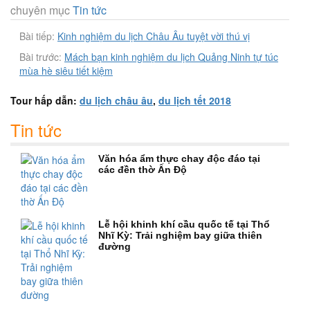
chuyên mục
Tin tức
Bài tiếp:
Kinh nghiệm du lịch Châu Âu tuyệt vời thú vị
Bài trước:
Mách bạn kinh nghiệm du lịch Quảng Ninh tự túc
mùa hè siêu tiết kiệm
Tour hấp dẫn:
du lịch châu âu
,
du lịch tết 2018
Tin tức
Văn hóa ẩm thực chay độc đáo tại
các đền thờ Ấn Độ
Lễ hội khinh khí cầu quốc tế tại Thổ
Nhĩ Kỳ: Trải nghiệm bay giữa thiên
đường