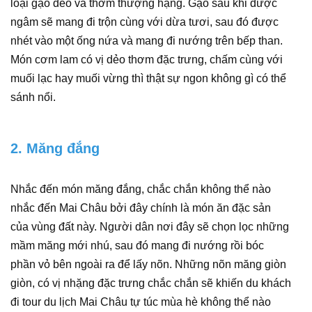
loại gạo dẻo và thơm thượng hạng. Gạo sau khi được
ngâm sẽ mang đi trộn cùng với dừa tươi, sau đó được
nhét vào một ống nứa và mang đi nướng trên bếp than.
Món cơm lam có vị dẻo thơm đặc trưng, chấm cùng với
muối lạc hay muối vừng thì thật sự ngon không gì có thể
sánh nổi.
2. Măng đắng
Nhắc đến món măng đắng, chắc chắn không thể nào
nhắc đến Mai Châu bởi đây chính là món ăn đặc sản
của vùng đất này. Người dân nơi đây sẽ chọn lọc những
mầm măng mới nhú, sau đó mang đi nướng rồi bóc
phần vỏ bên ngoài ra để lấy nõn. Những nõn măng giòn
giòn, có vị nhặng đặc trưng chắc chắn sẽ khiến du khách
đi tour du lịch Mai Châu tự túc mùa hè không thể nào