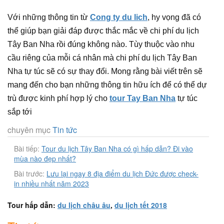
Với những thông tin từ
Cong ty du lich
, hy vọng đã có
thể giúp bạn giải đáp được thắc mắc về chi phí du lịch
Tây Ban Nha rồi đúng không nào. Tùy thuộc vào nhu
cầu riêng của mỗi cá nhân mà chi phí du lịch Tây Ban
Nha tự túc sẽ có sự thay đổi. Mong rằng bài viết trên sẽ
mang đến cho bạn những thông tin hữu ích để có thể dự
trù được kinh phí hợp lý cho
tour Tay Ban Nha
tự túc
sắp tới
chuyên mục
Tin tức
Bài tiếp:
Tour du lịch Tây Ban Nha có gì hấp dẫn? Đi vào
mùa nào đẹp nhất?
Bài trước:
Lưu lại ngay 8 địa điểm du lịch Đức được check-
in nhiều nhất năm 2023
Tour hấp dẫn:
du lịch châu âu
,
du lịch tết 2018