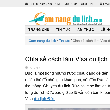
(+84 28) 7305 6789 (HCM)
–
(+84 24) 3512 3388 (HN)
EMAI
TRANG CHỦ
TIN TỨC
ẨM THỰC
LỄ H
Cẩm nang du lịch
/
Tin tức
/
Chia sẻ cách làm Visa d
Chia sẻ cách làm Visa du lịch
02/12/18
Đức là một trong những nước châu đáng để đến n
nhiều thứ để chúng ta khám phá, nói đến Đức là 
thơ mộng. Chuyến
du lịch Đức
có lẽ sẽ làm chú
từng du lịch Đức bao giờ có lẽ vẫn còn băn khoă
Visa
du lịch Đức