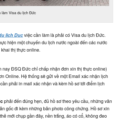
 làm Visa du lịch Đức
du lich Duc
việc cần làm là phải có Visa du lịch Đức.
thực hiện một chuyến du lịch nước ngoài đến các nước
hai thị thực online.
ện nay ĐSQ Đức chỉ chấp nhận đơn xin thị thực online)
đơn Online. Hệ thống sẽ gửi về một Email xác nhận lịch
 cần phải in mail xác nhận và kèm hồ sơ tới điểm lịch
ức
phải đến đúng hẹn, đủ hồ sơ theo yêu cầu, những văn
 bản gốc đi kèm những bản photo công chứng. Hồ sơ xin
thẻ mới chụp gần đây, nền trắng, áo có cổ, không đeo