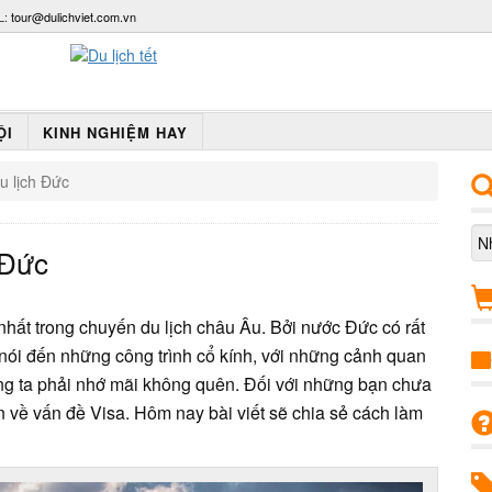
L:
tour@dulichviet.com.vn
ỘI
KINH NGHIỆM HAY
u lịch Đức
 Đức
hất trong chuyến du lịch châu Âu. Bởi nước Đức có rất
nói đến những công trình cổ kính, với những cảnh quan
ng ta phải nhớ mãi không quên. Đối với những bạn chưa
n về vấn đề Visa. Hôm nay bài viết sẽ chia sẻ cách làm