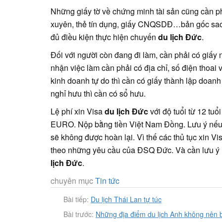
Những giấy tờ về chứng minh tài sản cũng cần p
xuyên, thẻ tín dụng, giấy CNQSDĐ…bản gốc sao
đủ điều kiện thực hiện chuyến
du lịch Đức
.
Đối với người còn đang đi làm, cần phải có giấy
nhận việc làm cần phải có địa chỉ, số điện thoai
kinh doanh tự do thì cần có giấy thành lập doa
nghỉ hưu thì cần có sổ hưu.
Lệ phí xin Visa
du lịch Đức
với độ tuổi từ 12 tuổ
EURO. Nộp bằng tiền Việt Nam Đồng. Lưu ý nếu nh
sẽ không được hoàn lại. Vì thế các thủ tục xin Vi
theo những yêu cầu của ĐSQ Đức. Và cần lưu ý n
lịch Đức
.
chuyên mục
Tin tức
Bài tiếp:
Du lịch Thái Lan tự túc
Bài trước:
Những địa điểm du lịch Anh không nên 