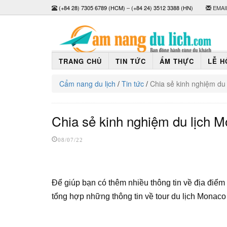
(+84 28) 7305 6789 (HCM)
–
(+84 24) 3512 3388 (HN)
EMAI
TRANG CHỦ
TIN TỨC
ẨM THỰC
LỄ H
Cẩm nang du lịch
/
Tin tức
/
Chia sẻ kinh nghiệm du 
Chia sẻ kinh nghiệm du lịch M
08/07/22
Để giúp bạn có thêm nhiều thông tin về địa điểm 
tổng hợp những thông tin về tour du lịch Monac