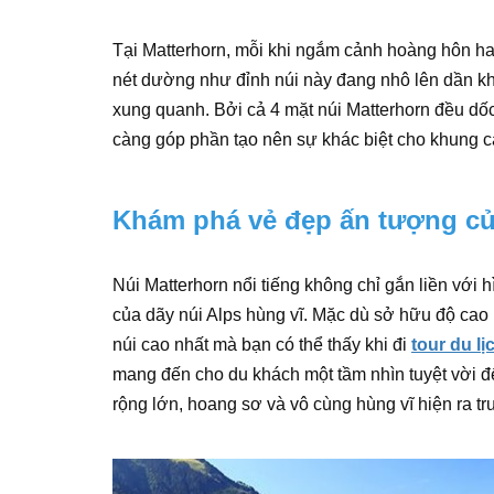
Tại Matterhorn, mỗi khi ngắm cảnh hoàng hôn ha
nét dường như đỉnh núi này đang nhô lên dần kh
xung quanh. Bởi cả 4 mặt núi Matterhorn đều dốc 
càng góp phần tạo nên sự khác biệt cho khung c
Khám phá vẻ đẹp ấn tượng củ
Núi Matterhorn nổi tiếng không chỉ gắn liền với
của dãy núi Alps hùng vĩ. Mặc dù sở hữu độ cao
núi cao nhất mà bạn có thể thấy khi đi
tour du lị
mang đến cho du khách một tầm nhìn tuyệt vời đ
rộng lớn, hoang sơ và vô cùng hùng vĩ hiện ra tr