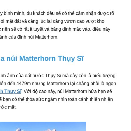
y bình minh, du khách đều sẽ có thể cảm nhận được rõ
ỏi mặt đất và càng lúc lại càng vươn cao vượt khoi
nên sẽ có rất ít tuyết và băng dính mắc vào, điều này
ảnh của đỉnh núi Matterhorn.
a núi Matterhorn Thụy Sĩ
 hình ảnh của đất nước Thụy Sĩ mà đây còn là biểu tượng
 lên đến 4479m nhưng Matterhorn lại chẳng phải là ngọn
ch Thụy Sĩ
. Với độ cao này, núi Matterhorn hứa hẹn sẽ
ể bạn có thể thỏa sức ngắm nhìn toàn cảnh thiên nhiên
ước mắt.