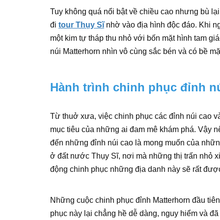
Tuy không quá nổi bật về chiều cao nhưng bù lại
đi
tour Thụy Sĩ
nhờ vào địa hình độc đáo. Khi ng
một kim tự tháp thu nhỏ với bốn mặt hình tam giác
núi Matterhorn nhìn vô cùng sắc bén và có bề mặt
Hành trình chinh phục đỉnh nú
Từ thuở xưa, việc chinh phục các đỉnh núi cao v
mục tiêu của những ai đam mê khám phá. Vậy nê
đến những đỉnh núi cao là mong muốn của những 
ở đất nước Thụy Sĩ, nơi mà những thị trấn nhỏ x
động chinh phục những địa danh này sẽ rất được 
Những cuộc chinh phục đỉnh Matterhorn đầu tiên 
phục này lại chẳng hề dễ dàng, nguy hiểm và đã 