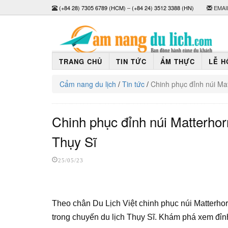
(+84 28) 7305 6789 (HCM)
–
(+84 24) 3512 3388 (HN)
EMAI
TRANG CHỦ
TIN TỨC
ẨM THỰC
LỄ H
Cẩm nang du lịch
/
Tin tức
/
Chinh phục đỉnh núi Mat
Chinh phục đỉnh núi Matterhor
Thụy Sĩ
25/05/23
Theo chân Du Lịch Việt chinh phục núi Matterhor
trong chuyến du lịch Thụy Sĩ. Khám phá xem đỉnh 