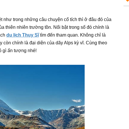
t như trong những câu chuyện cổ tích thì ở đâu đó của
a thiên nhiên trường tồn. Nổi bật trong số đó chính là
hách
du lịch Thụy Sĩ
tìm đến tham quan. Không chỉ là
 còn chính là đại diện của dãy Alps kỳ vĩ. Cùng theo
 gì ấn tượng nhé!