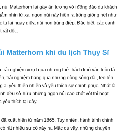
, núi Matterhorn lại gây ấn tượng với đông đảo du khách
ắm nhìn từ xa, ngọn núi này hiện ra trông giống hệt như
 tụ lại ngay giữa núi non trùng điệp. Đặc biệt, các cạnh
 rất dốc.
i Matterhorn khi du lịch Thụy Sĩ
à trải nghiệm vượt qua những thử thách khó vẫn luôn là
n, trải nghiệm băng qua những dòng sông dài, leo lên
ai yêu thiên nhiên và yêu thích sự chinh phục. Nhất là
inh đều sở hữu những ngọn núi cao chót vót thì hoạt
yêu thích tại đây.
đã xuất hiện từ năm 1865. Tuy nhiên, hành trình chinh
có rất nhiều sự cố xảy ra. Mặc dù vậy, những chuyến