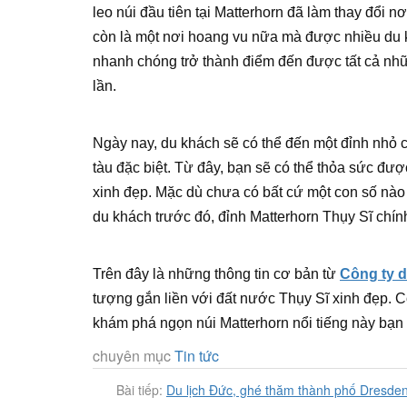
leo núi đầu tiên tại Matterhorn đã làm thay đổi 
còn là một nơi hoang vu nữa mà được nhiều du 
nhanh chóng trở thành điểm đến được tất cả nhữn
lần.
Ngày nay, du khách sẽ có thể đến một đỉnh nhỏ
tàu đặc biệt. Từ đây, bạn sẽ có thể thỏa sức đư
xinh đẹp. Mặc dù chưa có bất cứ một con số nào 
du khách trước đó, đỉnh Matterhorn Thụy Sĩ chính
Trên đây là những thông tin cơ bản từ
Công ty d
tượng gắn liền với đất nước Thụy Sĩ xinh đẹp.
khám phá ngọn núi Matterhorn nổi tiếng này bạn
chuyên mục
Tin tức
Bài tiếp:
Du lịch Đức, ghé thăm thành phố Dresden