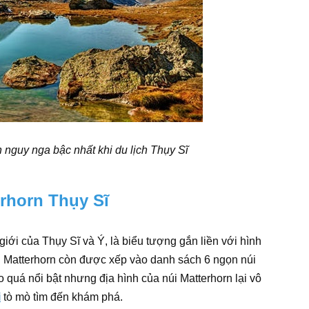
 nguy nga bậc nhất khi du lịch Thụy Sĩ
erhorn Thụy Sĩ
giới của Thụy Sĩ và Ý, là biểu tượng gắn liền với hình
úi Matterhorn còn được xếp vào danh sách 6 ngọn núi
 quá nổi bật nhưng địa hình của núi Matterhorn lại vô
i
tò mò tìm đến khám phá.