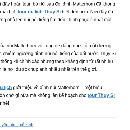
nơi đây hoàn toàn bởi từ sau đó, đỉnh Matterhorn đã không
khách đi
tour du lich Thuy Si
biết đến hơn. Nơi đây đã
g nhà leo núi nổi tiếng tìm đến chinh phục ít nhất một
 của núi Matterhorn vô cùng dễ dàng nhờ có một đường
ợc chiêm ngưỡng đỉnh núi nổi tiếng của đất nước Thụy Sĩ
thống kê chính xác nhưng theo khẳng định từ rất nhiều
 là nơi được chụp ảnh nhiều nhất trên thế giới.
u lịch
giới thiệu về đỉnh núi Matterhorn – một biểu
 Còn chờ gì nữa mà không lên kế hoạch cho
tour Thuy Si
 nhé!
 yên bình, cổ kính