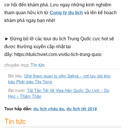
cơ hội đến khám phá. Lưu ngay những kinh nghiệm
tham quan hữu ích từ
Cong ty du lich
và lên kế hoạch
khám phá ngay bạn nhé!
► Đừng bỏ lỡ các tour du lịch Trung Quốc cực hot sẽ
được thường xuyên cập nhật tại
đây: https://dulichviet.com.vn/du-lich-trung-quoc
chuyên mục
Tin tức
Bài tiếp:
Ghé tham quan tu viện Sakya – nơi lưu giữ kho
báu Phật giáo Tây Tạng
Bài trước:
Tất Tần Tật Về Visa Hàn Quốc: Du Lịch – Du
Học – Thăm Thân
Tour hấp dẫn:
du lịch châu âu
,
du lịch tết 2018
Tin tức