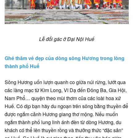
Lễ đổi gác ở Đại Nội Huế
Ghé thăm vẻ đẹp của dòng sông Hương trong lòng
thành phố Huế
Sông Hương uốn lượn quanh co giữa núi rừng, lướt qua
các làng mạc từ Kim Long, Vĩ Dạ đến Ðông Ba, Gia Hội,
Nam Phổ… quyện theo mùi thơm của các loài hoa xứ
Huế. Có dịp bạn hãy du ngoạn trên sông bằng thuyền để
được ngắm cảnh Hương giang thơ mộng. Nếu muốn
ngắm thành phố lung linh ánh đèn từ dòng Hương, du
khách có thể lên thuyền rồng và thưởng thức “đặc sản”