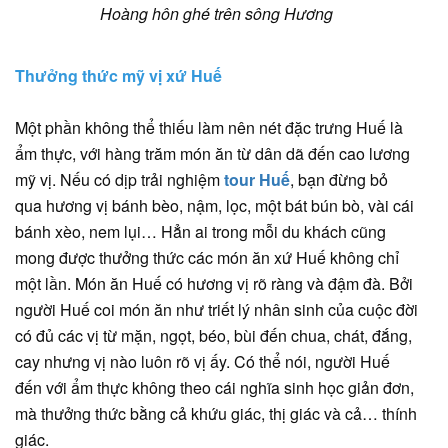
Hoàng hôn ghé trên sông Hương
Thưởng thức mỹ vị xứ Huế
Một phần không thể thiếu làm nên nét đặc trưng Huế là
ẩm thực, với hàng trăm món ăn từ dân dã đến cao lương
mỹ vị. Nếu có dịp trải nghiệm
tour Huế
, bạn đừng bỏ
qua hương vị bánh bèo, nậm, lọc, một bát bún bò, vài cái
bánh xèo, nem lụi… Hẳn ai trong mỗi du khách cũng
mong được thưởng thức các món ăn xứ Huế không chỉ
một lần. Món ăn Huế có hương vị rõ ràng và đậm đà. Bởi
người Huế coi món ăn như triết lý nhân sinh của cuộc đời
có đủ các vị từ mặn, ngọt, béo, bùi đến chua, chát, đắng,
cay nhưng vị nào luôn rõ vị ấy. Có thể nói, người Huế
đến với ẩm thực không theo cái nghĩa sinh học giản đơn,
mà thưởng thức bằng cả khứu giác, thị giác và cả… thính
giác.