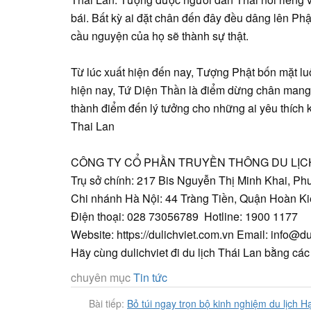
bái. Bất kỳ ai đặt chân đến đây đều dâng lên Phậ
cầu nguyện của họ sẽ thành sự thật.
Từ lúc xuất hiện đến nay, Tượng Phật bốn mặt luô
hiện nay, Tứ Diện Thần là điểm dừng chân mang 
thành điểm đến lý tưởng cho những ai yêu thích kh
Thai Lan
CÔNG TY CỔ PHẦN TRUYỀN THÔNG DU LỊCH
Trụ sở chính: 217 Bis Nguyễn Thị Minh Khai, Ph
Chi nhánh Hà Nội: 44 Tràng Tiền, Quận Hoàn K
Điện thoại: 028 73056789 Hotline: 1900 1177
Website: https://dulichviet.com.vn Email: info@d
Hãy cùng dulichviet đi du lịch Thái Lan bằng các t
chuyên mục
Tin tức
Bài tiếp:
Bỏ túi ngay trọn bộ kinh nghiệm du lịch H