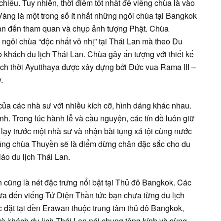
iều. Tuy nhiên, thời điểm tốt nhất để viếng chùa là vào
àng là một trong số ít nhất những ngôi chùa tại Bangkok
Lan đến tham quan và chụp ảnh tượng Phật. Chùa
 ngôi chùa “độc nhất vô nhị” tại Thái Lan mà theo Du
 khách du lịch Thái Lan. Chùa gây ấn tượng với thiết kế
h thời Ayutthaya được xây dựng bởi Đức vua Rama III –
.
của các nhà sư với nhiều kích cỡ, hình dáng khác nhau.
nh. Trong lúc hành lễ và cầu nguyện, các tín đồ luôn giữ
ỳ lạy trước một nhà sư và nhận bài tụng xá tội cùng nước
 rằng chùa Thuyền sẽ là điểm dừng chân đặc sắc cho du
giáo du lịch Thái Lan.
cũng là nét đặc trưng nổi bật tại Thủ đô Bangkok. Các
hưa đến viếng Tứ Diện Thần tức bạn chưa từng du lịch
đặt tại đền Erawan thuộc trung tâm thủ đô Bangkok,
à khách du lịch Thái Lan nói chung tông kính và sùng