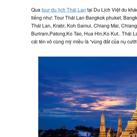
Qua
tour du lịch Thái Lan
tại Du Lịch Việt du khá
tiếng như: Tour Thái Lan Bangkok phuket, Bangk
Thái Lan, Krabi, Koh Samui, Chiang Mai, Chian
Buriram,Patong,Ko Tao, Hua Hin,Ko Kut.. Thái La
cái tên vô cùng mỹ miều là “vùng đất của nụ cười