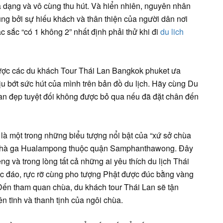
đa dạng và vô cùng thu hút. Và hiển nhiên, nguyên nhân
ũng bởi sự hiếu khách và thân thiện của người dân nơi
 sắc “có 1 không 2” nhất định phải thử khi đi
du lich
được các du khách Tour Thái Lan Bangkok phuket ưa
 bớt sức hút của mình trên bản đồ du lịch. Hãy cùng Du
Lan đẹp tuyệt đối không được bỏ qua nếu đã đặt chân đến
là một trong những biểu tượng nổi bật của “xứ sở chùa
n nhà ga Hualampong thuộc quận Samphanthawong. Đây
ng và trong lòng tất cả những ai yêu thích du lịch Thái
độc đáo, rực rỡ cùng pho tượng Phật được đúc bằng vàng
Đến tham quan chùa, du khách tour Thái Lan sẽ tận
n tĩnh và thanh tịnh của ngôi chùa.