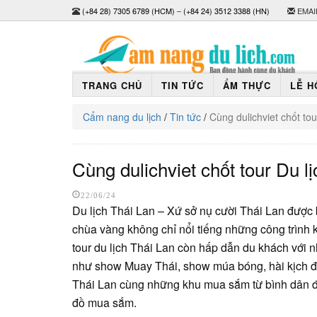
(+84 28) 7305 6789 (HCM)
–
(+84 24) 3512 3388 (HN)
EMAI
TRANG CHỦ
TIN TỨC
ẨM THỰC
LỄ H
Cẩm nang du lịch
/
Tin tức
/
Cùng dulichviet chốt to
Cùng dulichviet chốt tour Du l
22/06/24
Du lịch Thái Lan – Xứ sở nụ cười Thái Lan được 
chùa vàng không chỉ nổi tiếng những công trình 
tour du lịch Thái Lan còn hấp dẫn du khách với 
như show Muay Thái, show múa bóng, hài kịch 
Thái Lan cùng những khu mua sắm từ bình dân đế
đồ mua sắm.