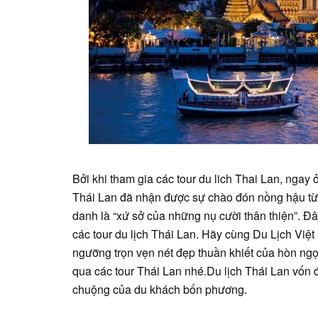
Bởi khi tham gia các tour du lich Thai Lan, ngay 
Thái Lan đã nhận được sự chào đón nồng hậu từ 
danh là “xứ sở của những nụ cười thân thiện”. Đ
các tour du lịch Thái Lan. Hãy cùng Du Lịch Vi
ngưỡng trọn vẹn nét đẹp thuần khiết của hòn ng
qua các tour Thái Lan nhé.Du lịch Thái Lan vốn
chuộng của du khách bốn phương.