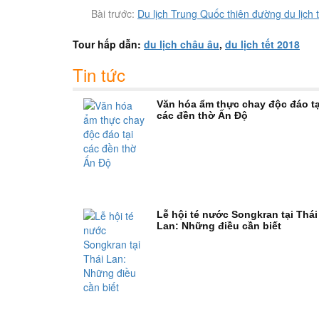
Bài trước:
Du lịch Trung Quốc thiên đường du lịch t
Tour hấp dẫn:
du lịch châu âu
,
du lịch tết 2018
Tin tức
Văn hóa ẩm thực chay độc đáo tạ
các đền thờ Ấn Độ
Lễ hội té nước Songkran tại Thái
Lan: Những điều cần biết