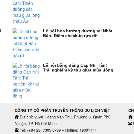
i
Lễ hội hoa hướng dương tại Nhật
Bản: Điểm check-in rực rỡ
Lễ hội băng đăng Cáp Nhĩ Tân:
Trải nghiệm kỳ thú giữa mùa đông
CÔNG TY CỔ PHẦN TRUYỀN THÔNG DU LỊCH VIỆT
CH
Địa chỉ: 239A Hoàng Văn Thụ, Phường 8, Quận Phú
Nhuận, TP. Hồ Chí Minh.
T
Tel: (+84 28) 7305 6789 – Hotline: 19001177