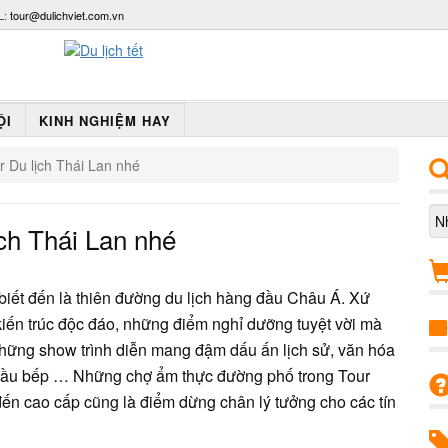
L:
tour@dulichviet.com.vn
ỘI
KINH NGHIỆM HAY
ur Du lịch Thái Lan nhé
ịch Thái Lan nhé
biết đến là thiên đường du lịch hàng đầu Châu Á. Xứ
kiến trúc độc đáo, những điểm nghỉ dưỡng tuyệt vời mà
những show trình diễn mang đậm dấu ấn lịch sử, văn hóa
đầu bếp … Những chợ ẩm thực đường phố trong Tour
n cao cấp cũng là điểm dừng chân lý tưởng cho các tín