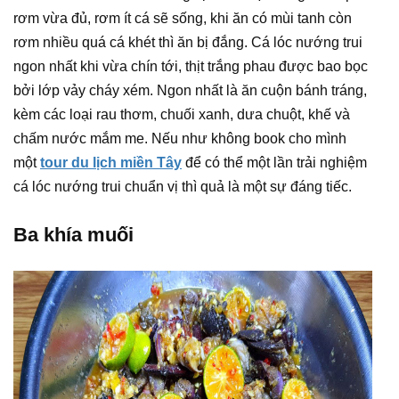
rơm vừa đủ, rơm ít cá sẽ sống, khi ăn có mùi tanh còn
rơm nhiều quá cá khét thì ăn bị đắng. Cá lóc nướng trui
ngon nhất khi vừa chín tới, thịt trắng phau được bao bọc
bởi lớp vảy cháy xém. Ngon nhất là ăn cuộn bánh tráng,
kèm các loại rau thơm, chuối xanh, dưa chuột, khế và
chấm nước mắm me. Nếu như không book cho mình
một
tour du lịch miền Tây
để có thể một lần trải nghiệm
cá lóc nướng trui chuẩn vị thì quả là một sự đáng tiếc.
Ba khía muối