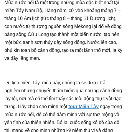
Mùa nước nổi là một trong những mùa đặc biệt nhất tại
miền Tây Nam Bộ,
Hàng năm, cứ vào khoảng tháng 7 –
tháng 10 Âm lịch (tức tháng 8 – tháng 11 Dương lịch),
con nước từ thượng nguồn sông Mekong lại đổ về đồng
bằng sông Cửu Long tạo thành một biển nước
, tạo nên
một bức tranh sơn thủy đầy sống động. Nước lên cao,
phủ kín toàn bộ cánh đồng, tạo ra một lãnh thổ mới, lạ kỳ
và đầy lãng mạn.
Du lịch miền Tây mùa này, chúng ta sẽ được trải
nghiệm những chuyến thám hiểm qua những cánh đồng
lầy lội, nơi mà có thể tìm thấy các loài động thực vật đặc
trưng. Hãy chọn cho mình một
tour Miền Tây
ngay trong
mùa nước nổi, để có thể đắm mình với sự thơ mộng và
yên tĩnh của thiên nhiên. Bỏ lại cuộc sống xô bồ của đô
thị, mang về cho mình những kỷ niệm thú vị và đáng