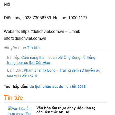
Nội
Điện thoại: 028 73056789 Hotline: 1900 1177
Website: https://dulichviet.com.vn – Email:
info@dulichviet.com.vn
chuyên mục
Tin tức
Bài tiếp:
Cẩm nang tham quan bãi Ông Đụng nổi tiếng
trong tour du lịch Côn Đảo
Bài trước:
Khám phá Hạ Long – Trải nghiệm sự huyền ảo
của vịnh biển kỳ vĩ
Tour hấp dẫn:
du lịch châu âu
,
du lịch tết 2018
Tin tức
Văn hóa ẩm thực chay độc đáo tại
các đền thờ Ấn Độ