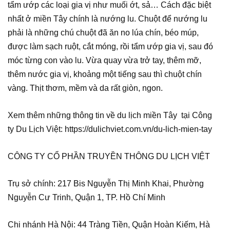
tẩm ướp các loại gia vị như muối ớt, sả… Cách đặc biệt
nhất ở miền Tây chính là nướng lu. Chuột để nướng lu
phải là những chú chuột đã ăn no lúa chín, béo múp,
được làm sạch ruột, cắt móng, rồi tẩm ướp gia vị, sau đó
móc từng con vào lu. Vừa quay vừa trở tay, thêm mỡ,
thêm nước gia vị, khoảng một tiếng sau thì chuột chín
vàng. Thịt thơm, mềm và da rất giòn, ngon.
Xem thêm những thông tin về du lịch miền Tây tại Công
ty Du Lịch Việt:
https://dulichviet.com.vn/du-lich-mien-tay
CÔNG TY CỔ PHẦN TRUYỀN THÔNG DU LỊCH VIỆT
Trụ sở chính: 217 Bis Nguyễn Thị Minh Khai, Phường
Nguyễn Cư Trinh, Quận 1, TP. Hồ Chí Minh
Chi nhánh Hà Nội: 44 Tràng Tiền, Quận Hoàn Kiếm, Hà