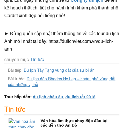
qua. Lưu ngay những chia sẻ từ
Công ty du lịch
để lên
kế hoạch thật chi tiết cho hành trình khám phá thành phố
Cardiff xinh đẹp nổi tiếng nhé!
► Đừng quên cập nhật thêm thông tin về các tour du lịch
Anh mới nhất tại đây: https://dulichviet.com.vn/du-lich-
anh
chuyên mục
Tin tức
Bài tiếp:
Du lịch Tây Tạng vùng đất của sự bí ẩn
Bài trước:
Du lịch đảo Rhodes Hy Lạp – khám phá vùng đất
của những vị thầ
Tour hấp dẫn:
du lịch châu âu
,
du lịch tết 2018
Tin tức
Văn hóa ẩm thực chay độc đáo tại
các đền thờ Ấn Độ