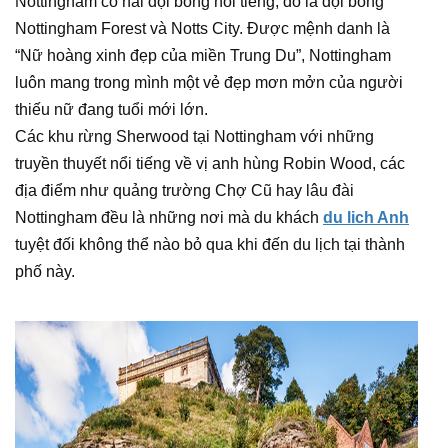
Nottingham có hai đội bóng nổi tiếng, đó là đội bóng
Nottingham Forest và Notts City. Được mệnh danh là
“Nữ hoàng xinh đẹp của miền Trung Du”, Nottingham
luôn mang trong mình một vẻ đẹp mơn mởn của người
thiếu nữ đang tuổi mới lớn.
Các khu rừng Sherwood tại Nottingham với những
truyền thuyết nổi tiếng về vị anh hùng Robin Wood, các
địa điểm như quảng trường Chợ Cũ hay lâu đài
Nottingham đều là những nơi mà du khách
du lich Anh
tuyệt đối không thể nào bỏ qua khi đến du lịch tại thành
phố này.