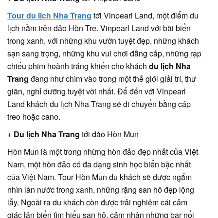
Tour du lịch Nha Trang
tới Vinpearl Land, một điểm du
lịch nằm trên đảo Hòn Tre. Vinpearl Land với bãi biển
trong xanh, với những khu vườn tuyệt đẹp, những khách
sạn sang trọng, những khu vui chơi đẳng cấp, những rạp
chiếu phim hoành tráng khiến cho khách
du lịch Nha
Trang
đang như chìm vào trong một thế giới giải trí, thư
giãn, nghỉ dưỡng tuyệt vời nhất. Để đến với Vinpearl
Land khách du lịch Nha Trang sẽ di chuyển bằng cáp
treo hoặc cano.
+
Du lịch Nha Trang
tới đảo Hòn Mun
Hòn Mun là một trong những hòn đảo đẹp nhất của Việt
Nam, một hòn đảo có đa dạng sinh học biển bậc nhất
của Việt Nam. Tour Hòn Mun du khách sẽ được ngắm
nhìn làn nước trong xanh, những rặng san hô đẹp lộng
lẫy. Ngoài ra du khách còn được trải nghiệm cái cảm
giác lặn biển tìm hiểu san hô, cảm nhận những bar nổi