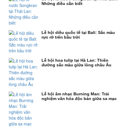
Những điều cần biết
Lễ hội diều quốc tế tại Bali: Sắc màu
rực rỡ trên bầu trời
Lễ hội hoa tulip tại Hà Lan: Thiên
đường sắc màu giữa lòng châu Âu
Lễ hội âm nhạc Burning Man: Trải
nghiệm văn hóa độc bản giữa sa mạc