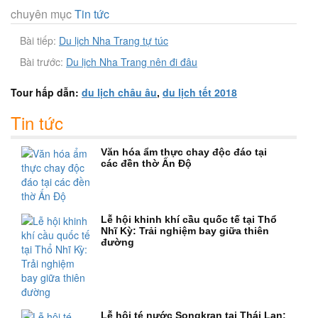
chuyên mục
Tin tức
Bài tiếp:
Du lịch Nha Trang tự túc
Bài trước:
Du lịch Nha Trang nên đi đâu
Tour hấp dẫn:
du lịch châu âu
,
du lịch tết 2018
Tin tức
Văn hóa ẩm thực chay độc đáo tại
các đền thờ Ấn Độ
Lễ hội khinh khí cầu quốc tế tại Thổ
Nhĩ Kỳ: Trải nghiệm bay giữa thiên
đường
Lễ hội té nước Songkran tại Thái Lan: