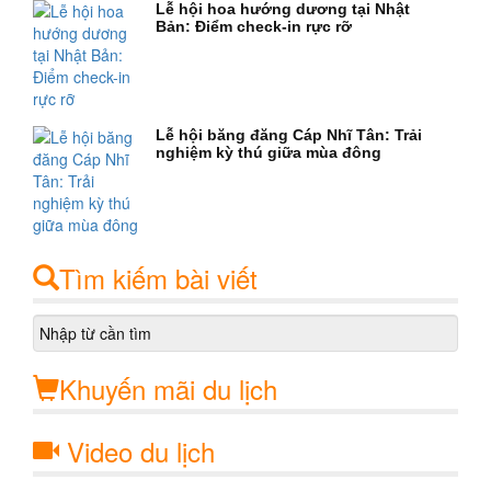
Lễ hội hoa hướng dương tại Nhật
Bản: Điểm check-in rực rỡ
Lễ hội băng đăng Cáp Nhĩ Tân: Trải
nghiệm kỳ thú giữa mùa đông
Tìm kiếm bài viết
Khuyến mãi du lịch
Video du lịch