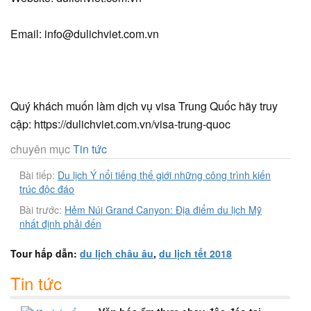
Email: info@dulichviet.com.vn
Quý khách muốn làm dịch vụ visa Trung Quốc hãy truy
cập: https://dulichviet.com.vn/visa-trung-quoc
chuyên mục
Tin tức
Bài tiếp:
Du lịch Ý nổi tiếng thế giới những công trình kiến
trúc độc đáo
Bài trước:
Hẻm Núi Grand Canyon: Địa điểm du lịch Mỹ
nhất định phải đến
Tour hấp dẫn:
du lịch châu âu
,
du lịch tết 2018
Tin tức