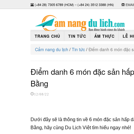
(+84 28) 7305 6789 (HCM)
–
(+84 24) 3512 3388 (HN)
EMAI
TRANG CHỦ
TIN TỨC
ẨM THỰC
LỄ H
Cẩm nang du lịch
/
Tin tức
/
Điểm danh 6 món đặc sả
Điểm danh 6 món đặc sản hấp d
Bằng
12/08/22
Dưới đây sẽ là thông tin về 6 món đặc sản hấp d
Bằng, hãy cùng Du Lịch Việt tìm hiểu ngay nhé!