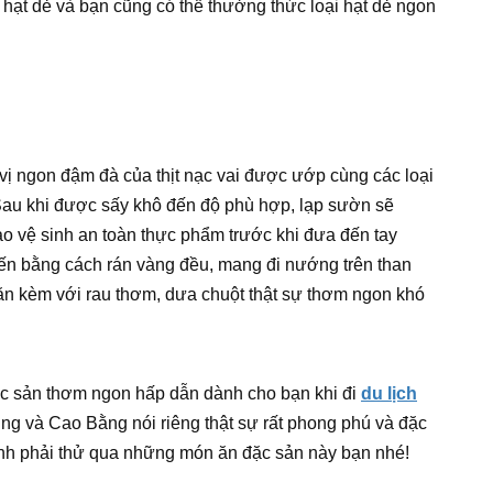
hạt dẻ và bạn cũng có thể thưởng thức loại hạt dẻ ngon
ị ngon đậm đà của thịt nạc vai được ướp cùng các loại
 Sau khi được sấy khô đến độ phù hợp, lạp sườn sẽ
o vệ sinh an toàn thực phẩm trước khi đưa đến tay
n bằng cách rán vàng đều, mang đi nướng trên than
 ăn kèm với rau thơm, dưa chuột thật sự thơm ngon khó
đặc sản thơm ngon hấp dẫn dành cho bạn khi đi
du lịch
ung và Cao Bằng nói riêng thật sự rất phong phú và đặc
ịnh phải thử qua những món ăn đặc sản này bạn nhé!