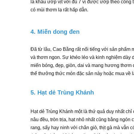
là khâu ướp vịt với đủ 7 vị được ướp theo công t
có mùi thơm lạ rất hấp dẫn.
4. Miến dong đen
Đã từ lâu, Cao Bằng rất nổi tiếng với sản phẩm
và thơm ngon. Sự khéo léo và kinh nghiệm dày 
miến bóng, đẹp, giòn, dai và mang hương thơm đ
thể thưởng thức món đặc sản này hoặc mua về là
5. Hạt dẻ Trùng Khánh
Hạt dẻ Trùng Khánh một là thứ quả duy nhất ch
nâu đều, tròn trịa, hạt nhỏ nhất cũng bằng ngón 
rang, sấy hay ninh với chân giò, thịt gà mà vẫn 