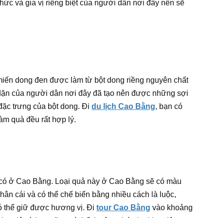
hức và gia vị riêng biệt của người dân nơi đây nên sẽ
 miến dong đen được làm từ bột dong riềng nguyên chất
dặn của người dân nơi đây đã tạo nên được những sợi
ặc trưng của bột dong. Đi
du lịch Cao Bằng
, bạn có
m quà đều rất hợp lý.
ỉ có ở Cao Bằng. Loại quả này ở Cao Bằng sẽ có màu
chân cái và có thể chế biến bằng nhiều cách là luộc,
có thể giữ được hương vị. Đi
tour Cao Bằng
vào khoảng