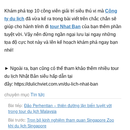
Khám phá top 10 công viên giải trí siêu thú vị mà
Công
ty du lịch
đã vừa kể ra trong bài viết trên chắc chắn sẽ
giúp cho hành trình đi
tour Nhat Ban
của bạn thêm phần
tuyệt vời. Vậy nên đừng ngần ngại lưu lại ngay những
tọa độ cực hot này và lên kế hoạch khám phá ngay bạn
nhé!
► Ngoài ra, bạn cũng có thể tham khảo thêm nhiều tour
du lịch Nhật Bản siêu hấp dẫn tại
đây: https://dulichviet.com.vn/du-lich-nhat-ban
chuyên mục
Tin tức
Bài tiếp:
Đảo Perhentian – thiên đường lặn biển tuyệt vời
trong tour du lịch Malaysia
Bài trước:
Trọn bộ kinh nghiệm tham quan Singapore Zoo
khi du lịch Singapore