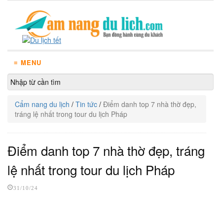
≡ MENU
Cẩm nang du lịch
/
Tin tức
/
Điểm danh top 7 nhà thờ đẹp,
tráng lệ nhất trong tour du lịch Pháp
Điểm danh top 7 nhà thờ đẹp, tráng
lệ nhất trong tour du lịch Pháp
31/10/24