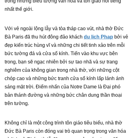
trong những biểu tượng văn hóa và tôn giáo nổi tiếng
nhất thế giới.
Với vẻ ngoài lộng lẫy và tòa tháp cao vút, nhà thờ Đức
Bà Paris đã thu hút đông đảo khách
du lich Phap
bởi vẻ
đẹp kiến trúc hùng vĩ và những chi tiết tinh xảo trên mỗi
bức tường đá và cửa sổ kính. Tiến vào khu vực bên
trong, bạn sẽ ngạc nhiên bởi sự tao nhã và sự trang
nghiêm của không gian trong nhà thờ, với những cột
chóp cao và những bức tranh cửa sổ kính lấp lánh ánh
sáng mặt trời. Điểm nhấn của Notre Dame là Đại phó
bản thánh đường và những bức chân dung thần thoại
trên tường.
Không chỉ là một công trình tôn giáo tiêu biểu, nhà thờ
Đức Bà Paris còn đóng vai trò quan trọng trong văn hóa