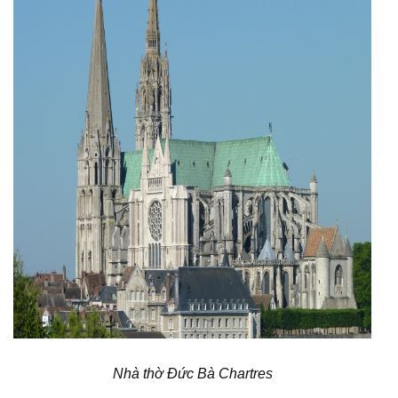
Nhà thờ Đức Bà Chartres