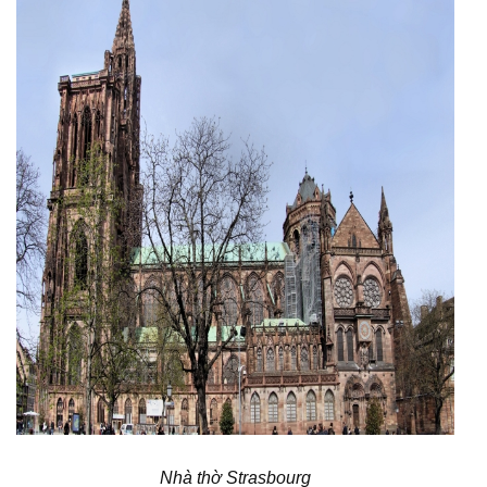
Nhà thờ Strasbourg