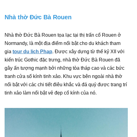
Nhà thờ Đức Bà Rouen
Nhà thờ Đức Bà Rouen tọa lạc tại thị trấn cổ Rouen ở
Normandy, là một địa điểm nổi bật cho du khách tham
gia
tour du lich Phap
. Được xây dựng từ thế kỷ XII với
kiến trúc Gothic đặc trưng, nhà thờ Đức Bà Rouen đã
gây ấn tượng mạnh bởi những tòa tháp cao và các bức
tranh cửa sổ kính tinh xảo. Khu vực bên ngoài nhà thờ
nổi bật với các chi tiết điêu khắc và đá quý được trang trí
tinh xảo làm nổi bật vẻ đẹp cổ kính của nó.