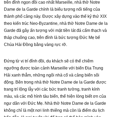
trên đỉnh ngọn đồi cao nhất Marseille, nhà thờ Notre
Dame de la Garde chính là biểu tượng nổi tiếng của
thành phố cảng này. Được xây dựng vào thế kỷ thứ XIX
theo kiến trúc Neo-Byzantine, nhà thờ Notre Dame de la
Garde đã gây ấn tượng với mặt tiền lát đá cẩm thạch và
tháp chuông cao, trên đỉnh là bức tượng Đức Mẹ bế
Chúa Hài Đồng bằng vàng rực rỡ.
Đứng từ vị trí đỉnh đồi, du khách sẽ có thể chiêm
ngưỡng được toàn cảnh Marseille với biển Địa Trung
Hải xanh thẳm, những ngôi nhà cổ và cảng biển sôi
động. Bên trong nhà thờ Notre Dame de la Garde được
trang trí lộng lẫy với các bức tranh tường, tranh kính
màu, và các mô hình tàu biển, thể hiện lòng biết ơn của
ngư dân với Đức Mẹ. Nhà thờ Notre Dame de la Garde
không chỉ là một nơi linh thiêng mà còn là điểm du lịch