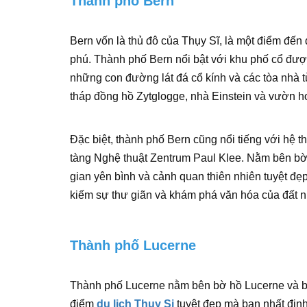
Thành phố Bern
Bern vốn là thủ đô của Thụy Sĩ, là một điểm đến 
phú. Thành phố Bern nổi bật với khu phố cổ đượ
những con đường lát đá cổ kính và các tòa nhà t
tháp đồng hồ Zytglogge, nhà Einstein và vườn 
Đặc biệt, thành phố Bern cũng nổi tiếng với hệ 
tàng Nghệ thuật Zentrum Paul Klee. Nằm bên b
gian yên bình và cảnh quan thiên nhiên tuyệt đẹ
kiếm sự thư giãn và khám phá văn hóa của đất n
Thành phố Lucerne
Thành phố Lucerne nằm bên bờ hồ Lucerne và ba
điểm
du lich Thuy Si
tuyệt đẹp mà bạn nhất định