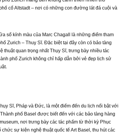
phố cổ Altstadt – nơi có những con đường lát đá cuội và
ửa sổ kính màu của Marc Chagall là những điểm tham
phố Zurich – Thuỵ Sĩ. Đặc biệt tại đây còn có bảo tàng
 thuật quan trọng nhất Thụy Sĩ, trưng bày nhiều tác
thành phố Zurich không chỉ hấp dẫn bởi vẻ đẹp lịch sử
uật.
hụy Sĩ, Pháp và Đức, là một điểm đến du lịch nổi bật với
. Thành phố Basel được biết đến với các bảo tàng hàng
tmuseum, nơi trưng bày các tác phẩm từ thời kỳ Phục
 chức sự kiện nghệ thuật quốc tế Art Basel, thu hút các