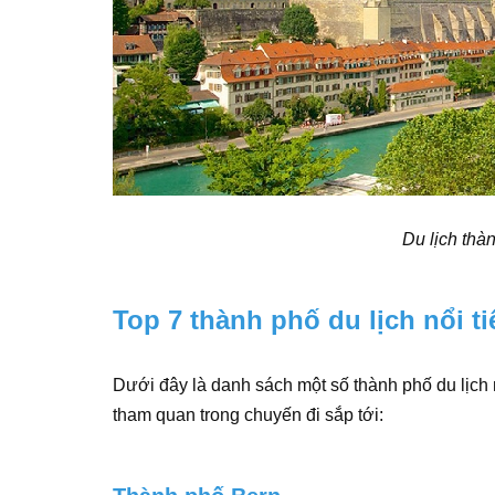
Du lịch thà
Top 7 thành phố du lịch nổi t
Dưới đây là danh sách một số thành phố du lịch
tham quan trong chuyến đi sắp tới: