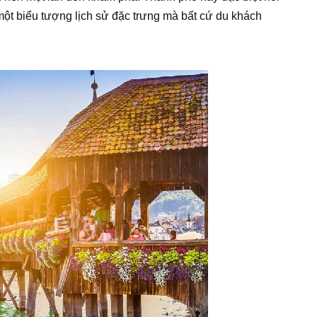
 một biểu tượng lịch sử đặc trưng mà bất cứ du khách