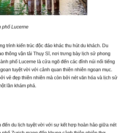
 phố Lucerne
 trình kiến trúc độc đáo khác thu hút du khách. Du
o thông vận tải Thụy Sĩ, nơi trưng bày lịch sử phong
hành phố Lucerne là cửa ngõ đến các đỉnh núi nổi tiếng
ngoạn tuyệt vời với cảnh quan thiên nhiên ngoạn mục.
ởi vẻ đẹp thiên nhiên mà còn bởi nét văn hóa và lịch sử
ột lần khám phá.
m đến du lịch tuyệt vời với sự kết hợp hoàn hảo giữa nét
nh phố Zurich mang đến khung cảnh thiên nhiên thơ