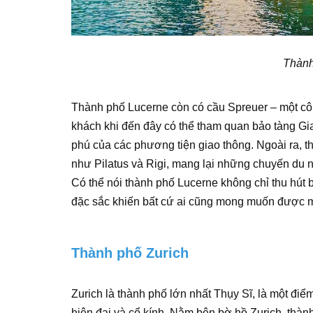
Thành
Thành phố Lucerne còn có cầu Spreuer – một công
khách khi đến đây có thể tham quan bảo tàng Gia
phú của các phương tiện giao thông. Ngoài ra, t
như Pilatus và Rigi, mang lại những chuyến du 
Có thể nói thành phố Lucerne không chỉ thu hút b
đặc sắc khiến bất cứ ai cũng mong muốn được m
Thành phố Zurich
Zurich là thành phố lớn nhất Thụy Sĩ, là một điể
hiện đại và cổ kính. Nằm bên bờ hồ Zurich, thà