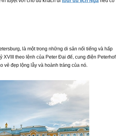
-in tuyệt vời cho du khách đi
tour du lịch Nga
nếu có
ersburg, là một trong những di sản nổi tiếng và hấp
XVIII theo lệnh của Peter Đại đế, cung điện Peterhof
o vẻ đẹp lộng lẫy và hoành tráng của nó.