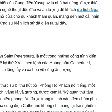
biệt của Cung điện Yusupov là nhà hát riêng, được thiết
n nghệ thuật độc đáo và ấn tượng để khách
du lich Nga
 mở cửa cho du khách tham quan, mang đến một cái nhìn
ng sự kiện lịch sử đã diễn ra tại đây.
n Saint Petersburg, là một trong những công trình kiến
ế kỷ thứ XVIII theo lệnh của Hoàng hậu Catherine I,
oco lộng lẫy và xa hoa vô cùng ấn tượng.
thực sự bị thu hút bởi Phòng Hổ Phách nổi tiếng, một
ch, vàng lá và gương, được xem là “Kỳ quan thứ tám
i nhiều phòng lớn được trang trí tinh xảo, đèn chùm pha
á cung điện Catherine không chỉ mang lại trải nghiệm