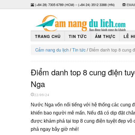
(+84 28) 7305 6789 (HCM)
–
(+84 24) 3512 3388 (HN)
EMAI
TRANG CHỦ
TIN TỨC
ẨM THỰC
LỄ H
Cẩm nang du lịch
/
Tin tức
/
Điểm danh top 8 cung đi
Điểm danh top 8 cung điện tuyệt
Nga
22/09/24
Nước Nga vốn nổi tiếng với hệ thống các cung đi
khiến bao người mê mẩn. Nếu đã có dịp đặt ch
được khám phá tại top 8 cung điện tuyệt đẹp vô 
phá ngay bây giờ nhé!