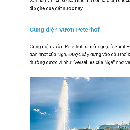
văn hóa và lịch sử sâu sắc mà còn là điểm check
dịp ghé qua đất nước này.
Cung điện vườn Peterhof
Cung điện vườn Peterhof nằm ở ngoại ô Saint Pet
dẫn nhất của Nga. Được xây dựng vào đầu thế kỷ 
thường được ví như “Versailles của Nga” nhờ và