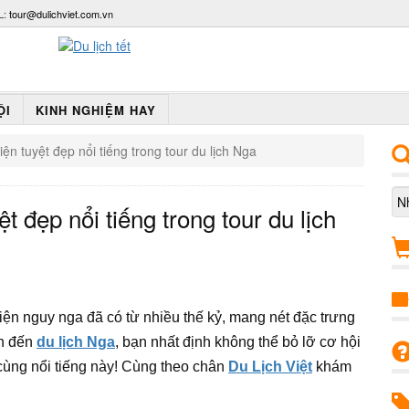
L:
tour@dulichviet.com.vn
ỘI
KINH NGHIỆM HAY
ện tuyệt đẹp nổi tiếng trong tour du lịch Nga
 đẹp nổi tiếng trong tour du lịch
ện nguy nga đã có từ nhiều thế kỷ, mang nét đặc trưng
ân đến
du lịch Nga
, bạn nhất định không thể bỏ lỡ cơ hội
cùng nổi tiếng này! Cùng theo chân
Du Lịch Việt
khám