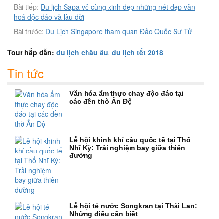
Bài tiếp:
Du lịch Sapa vô cùng xinh đẹp những nét đẹp văn
hoá độc đáo và lâu đời
Bài trước:
Du Lịch Singapore tham quan Đảo Quốc Sư Tử
Tour hấp dẫn:
du lịch châu âu
,
du lịch tết 2018
Tin tức
Văn hóa ẩm thực chay độc đáo tại
các đền thờ Ấn Độ
Lễ hội khinh khí cầu quốc tế tại Thổ
Nhĩ Kỳ: Trải nghiệm bay giữa thiên
đường
Lễ hội té nước Songkran tại Thái Lan:
Những điều cần biết