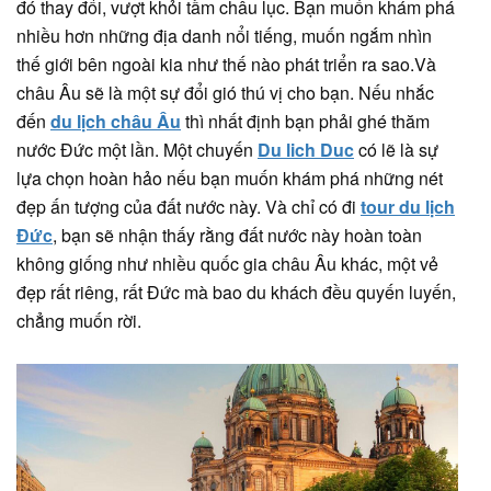
đó thay đổi, vượt khỏi tầm châu lục. Bạn muốn khám phá
nhiều hơn những địa danh nổi tiếng, muốn ngắm nhìn
thế giới bên ngoài kia như thế nào phát triển ra sao.Và
châu Âu sẽ là một sự đổi gió thú vị cho bạn. Nếu nhắc
đến
du lịch châu Âu
thì nhất định bạn phải ghé thăm
nước Đức một lần. Một chuyến
Du lich Duc
có lẽ là sự
lựa chọn hoàn hảo nếu bạn muốn khám phá những nét
đẹp ấn tượng của đất nước này. Và chỉ có đi
tour du lịch
Đức
, bạn sẽ nhận thấy rằng đất nước này hoàn toàn
không giống như nhiều quốc gia châu Âu khác, một vẻ
đẹp rất riêng, rất Đức mà bao du khách đều quyến luyến,
chẳng muốn rời.