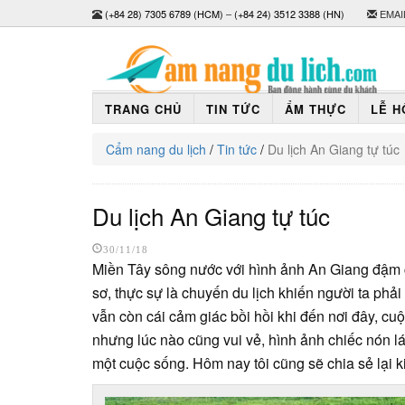
(+84 28) 7305 6789 (HCM)
–
(+84 24) 3512 3388 (HN)
EMAI
TRANG CHỦ
TIN TỨC
ẨM THỰC
LỄ H
Cẩm nang du lịch
/
Tin tức
/
Du lịch An Giang tự túc
Du lịch An Giang tự túc
30/11/18
Miền Tây sông nước với hình ảnh An Giang đậm c
sơ, thực sự là chuyến du lịch khiến người ta phải
vẫn còn cái cảm giác bồi hồi khi đến nơi đây, c
nhưng lúc nào cũng vui vẻ, hình ảnh chiếc nón lá
một cuộc sống. Hôm nay tôi cũng sẽ chia sẻ lại