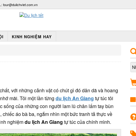
L:
tour@dulichviet.com.vn
ỘI
KINH NGHIỆM HAY
hất, với những cảnh vật có chút gì đó dân dã và hoang
 nhớ mãi. Tôi một lần từng
du lịch An Giang
tự túc tôi
uộc sống của những con người lam lũ chân lấm tay bùn
, chiếc áo bà ba, ngắm nhìn một bức tranh tả thực về
 kinh nghiệm
du lịch An Giang
tự túc của chính mình.