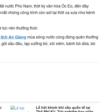
a đất nước Phù Nam, thời kỳ văn hóa Óc Eo, đến đây
mắt những công trình còn sót lại thời xa xưa như kênh
ự túc nên thưởng thức
 lịch An Giang
mùa sông nước cũng đừng quên thưởng
gỏi sầu đâu, lạp xưởng bò, xôi xiêm, bánh bò dừa, bò
i
Lễ hội khinh khí cầu quốc tế tại
Thổ Nhĩ Kỳ: Trải nghiệm bay giữa