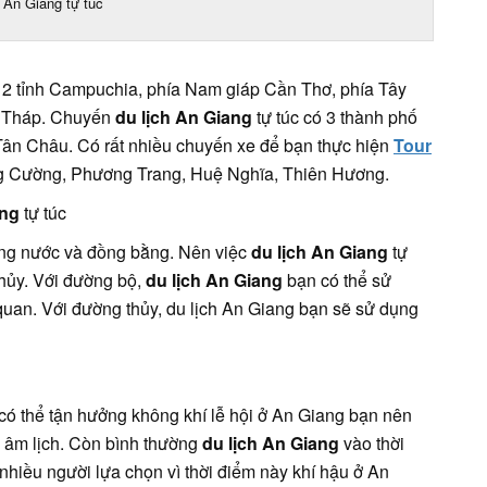
 An Giang tự túc
áp 2 tỉnh Campuchia, phía Nam giáp Cần Thơ, phía Tây
g Tháp. Chuyến
du lịch An Giang
tự túc có 3 thành phố
Tân Châu. Có rất nhiều chuyến xe để bạn thực hiện
Tour
g Cường, Phương Trang, Huệ Nghĩa, Thiên Hương.
ang
tự túc
ông nước và đồng bằng. Nên việc
du lịch An Giang
tự
hủy. Với đường bộ,
du lịch An Giang
bạn có thể sử
 quan. Với đường thủy, du lịch An Giang bạn sẽ sử dụng
ể có thể tận hưởng không khí lễ hội ở An Giang bạn nên
4 âm lịch. Còn bình thường
du lịch An Giang
vào thời
nhiều người lựa chọn vì thời điểm này khí hậu ở An