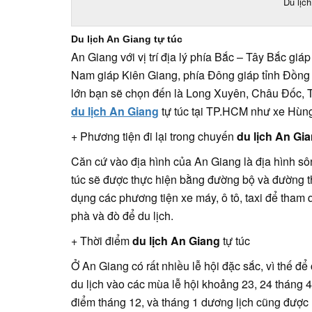
Du lịch
Du lịch An Giang tự túc
An Giang với vị trí địa lý phía Bắc – Tây Bắc gi
Nam giáp Kiên Giang, phía Đông giáp tỉnh Đồn
lớn bạn sẽ chọn đến là Long Xuyên, Châu Đốc, 
du lịch An Giang
tự túc tại TP.HCM như xe Hùn
+ Phương tiện đi lại trong chuyến
du lịch An Gi
Căn cứ vào địa hình của An Giang là địa hình s
túc sẽ được thực hiện bằng đường bộ và đường t
dụng các phương tiện xe máy, ô tô, taxi để tham
phà và đò để du lịch.
+ Thời điểm
du lịch An Giang
tự túc
Ở An Giang có rất nhiều lễ hội đặc sắc, vì thế đ
du lịch vào các mùa lễ hội khoảng 23, 24 tháng 
điểm tháng 12, và tháng 1 dương lịch cũng được 