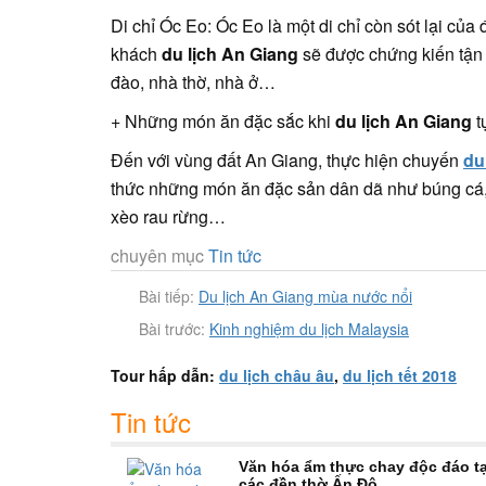
Di chỉ Óc Eo: Óc Eo là một di chỉ còn sót lại củ
khách
du lịch An Giang
sẽ được chứng kiến tận 
đào, nhà thờ, nhà ở…
+ Những món ăn đặc sắc khi
du lịch An Giang
t
Đến với vùng đất An Giang, thực hiện chuyến
du
thức những món ăn đặc sản dân dã như búng cá, 
xèo rau rừng…
chuyên mục
Tin tức
Bài tiếp:
Du lịch An Giang mùa nước nổi
Bài trước:
Kinh nghiệm du lịch Malaysia
Tour hấp dẫn:
du lịch châu âu
,
du lịch tết 2018
Tin tức
Văn hóa ẩm thực chay độc đáo tạ
các đền thờ Ấn Độ