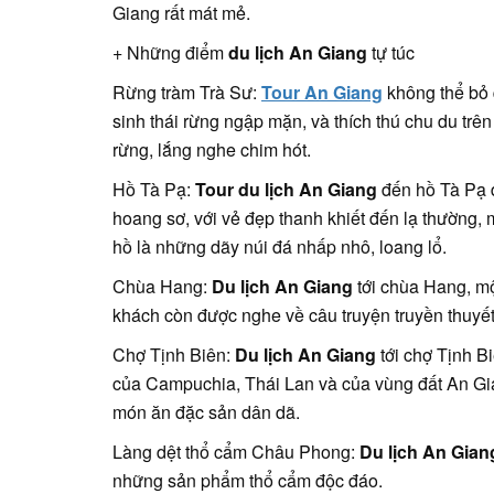
Giang rất mát mẻ.
+ Những điểm
du lịch An Giang
tự túc
Rừng tràm Trà Sư:
Tour An Giang
không thể bỏ 
sinh thái rừng ngập mặn, và thích thú chu du trê
rừng, lắng nghe chim hót.
Hồ Tà Pạ:
Tour du lịch An Giang
đến hồ Tà Pạ 
hoang sơ, với vẻ đẹp thanh khiết đến lạ thường
hồ là những dãy núi đá nhấp nhô, loang lổ.
Chùa Hang:
Du lịch An Giang
tới chùa Hang, mộ
khách còn được nghe về câu truyện truyền thuyế
Chợ Tịnh Biên:
Du lịch An Giang
tới chợ Tịnh B
của Campuchia, Thái Lan và của vùng đất An Gi
món ăn đặc sản dân dã.
Làng dệt thổ cẩm Châu Phong:
Du lịch An Gian
những sản phẩm thổ cẩm độc đáo.