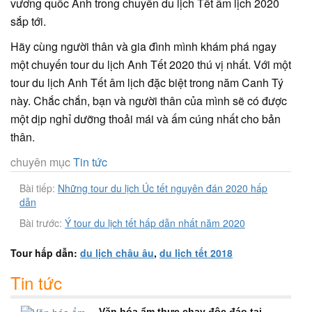
vương quốc Anh trong chuyến du lịch Tết âm lịch 2020
sắp tới.
Hãy cùng người thân và gia đình mình khám phá ngay
một chuyến tour du lịch Anh Tết 2020 thú vị nhất. Với một
tour du lịch Anh Tết âm lịch đặc biệt trong năm Canh Tý
này. Chắc chắn, bạn và người thân của mình sẽ có được
một dịp nghỉ dưỡng thoải mái và ấm cúng nhất cho bản
thân.
chuyên mục
Tin tức
Bài tiếp:
Những tour du lịch Úc tết nguyên đán 2020 hấp
dẫn
Bài trước:
Ý tour du lịch tết hấp dẫn nhất năm 2020
Tour hấp dẫn:
du lịch châu âu
,
du lịch tết 2018
Tin tức
Văn hóa ẩm thực chay độc đáo tại