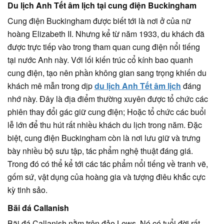
Du lịch Anh Tết âm lịch tại cung điện Buckingham
Cung điện Buckingham được biết tới là nơi ở của nữ
hoàng Elizabeth II. Nhưng kể từ năm 1933, du khách đã
được trực tiếp vào trong tham quan cung điện nổi tiếng
tại nước Anh này. Với lối kiến trúc cổ kính bao quanh
cung điện, tạo nên phần không gian sang trọng khiến du
khách mê mẫn trong dịp
du lịch Anh Tết âm lịch
đáng
nhớ này. Đây là địa điểm thường xuyên được tổ chức các
phiên thay đổi gác giữ cung điện; Hoặc tổ chức các buổi
lễ lớn để thu hút rất nhiều khách du lịch trong năm. Đặc
biệt, cung điện Buckingham còn là nơi lưu giữ và trưng
bày nhiều bộ sưu tập, tác phẩm nghệ thuật đáng giá.
Trong đó có thể kể tới các tác phẩm nổi tiếng về tranh vẽ,
gốm sứ, vật dụng của hoàng gia và tượng điêu khắc cực
kỳ tinh sảo.
Bãi đá Callanish
Bãi đá Callanish nằm trên đảo Lews. Nó có tuổi đời rất