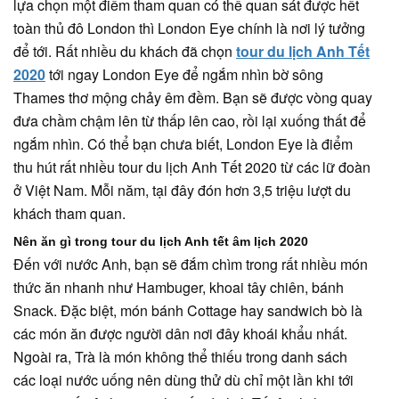
lựa chọn một điểm tham quan có thể quan sát được hết
toàn thủ đô London thì London Eye chính là nơi lý tưởng
để tới. Rất nhiều du khách đã chọn
tour du lịch Anh Tết
2020
tới ngay London Eye để ngắm nhìn bờ sông
Thames thơ mộng chảy êm đềm. Bạn sẽ được vòng quay
đưa chầm chậm lên từ thấp lên cao, rồi lại xuống thất để
ngắm nhìn. Có thể bạn chưa biết, London Eye là điểm
thu hút rất nhiều tour du lịch Anh Tết 2020 từ các lữ đoàn
ở Việt Nam. Mỗi năm, tại đây đón hơn 3,5 triệu lượt du
khách tham quan.
Nên ăn gì trong tour du lịch Anh tết âm lịch 2020
Đến với nước Anh, bạn sẽ đắm chìm trong rất nhiều món
thức ăn nhanh như Hambuger, khoai tây chiên, bánh
Snack. Đặc biệt, món bánh Cottage hay sandwich bò là
các món ăn được người dân nơi đây khoái khẩu nhất.
Ngoài ra, Trà là món không thể thiếu trong danh sách
các loại nước uống nên dùng thử dù chỉ một lần khi tới