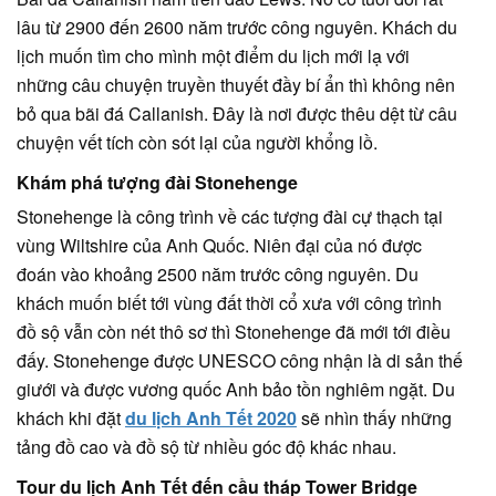
lâu từ 2900 đến 2600 năm trước công nguyên. Khách du
lịch muốn tìm cho mình một điểm du lịch mới lạ với
những câu chuyện truyền thuyết đầy bí ẩn thì không nên
bỏ qua bãi đá Callanish. Đây là nơi được thêu dệt từ câu
chuyện vết tích còn sót lại của người khổng lồ.
Khám phá tượng đài Stonehenge
Stonehenge là công trình về các tượng đài cự thạch tại
vùng Wiltshire của Anh Quốc. Niên đại của nó được
đoán vào khoảng 2500 năm trước công nguyên. Du
khách muốn biết tới vùng đất thời cổ xưa với công trình
đồ sộ vẫn còn nét thô sơ thì Stonehenge đã mới tới điều
đấy. Stonehenge được UNESCO công nhận là di sản thế
giưới và được vương quốc Anh bảo tồn nghiêm ngặt. Du
khách khi đặt
du lịch Anh Tết 2020
sẽ nhìn thấy những
tảng đồ cao và đồ sộ từ nhiều góc độ khác nhau.
Tour du lịch Anh Tết đến cầu tháp Tower Bridge