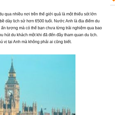
u qua nhiều nơi trên thế giới quả là một thiếu sót lớn
bề dày lịch sử hơn 6500 tuổi. Nước Anh là địa điểm du
u ấn tượng mà có thể bạn chưa từng trải nghiệm qua bao
thu hút du khách một khi đã đến đây tham quan du lịch.
ú vị tại Anh mà không phải ai cũng biết.