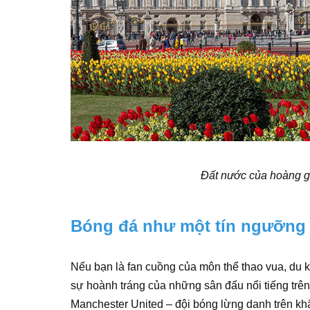
Đất nước của hoàng gi
Bóng đá như một tín ngưỡng 
Nếu bạn là fan cuồng của môn thể thao vua, du k
sự hoành tráng của những sân đấu nổi tiếng trên
Manchester United – đội bóng lừng danh trên khắp