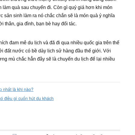
 làm quà sau chuyến đi. Còn gì quý giá hơn khi món
c sản sinh làm ra nó chắc chắn sẽ là món quà ý nghĩa
 thân, gia đình, bạn bè hay đối tác.
hích đam mê du lịch và đã đi qua nhiều quốc gia trên thế
ới đất nước có bề dày lịch sử hàng đầu thế giới. Với
ng mù chắc hẳn đây sẽ là chuyến du lịch để lại nhiều
 nhất là khi nào?
ó điều gì cuốn hút du khách