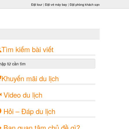
Đặt tour
|
Đặt vé máy bay
|
Đặt phòng khách sạn
Tìm kiếm bài viết
Khuyến mãi du lịch
Video du lịch
Hỏi – Đáp du lịch
Bạn quan tâm chủ đề gì?