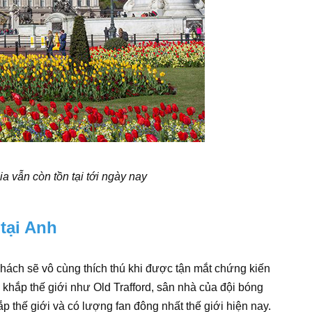
a vẫn còn tồn tại tới ngày nay
tại Anh
hách sẽ vô cùng thích thú khi được tận mắt chứng kiến
 khắp thế giới như Old Trafford, sân nhà của đội bóng
 thế giới và có lượng fan đông nhất thế giới hiện nay.