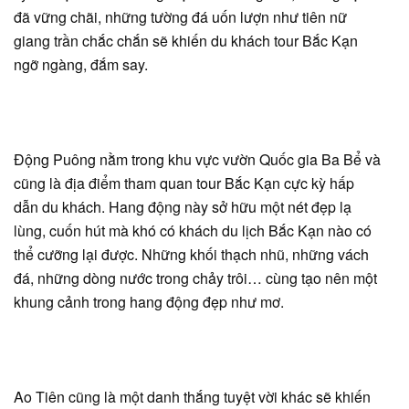
đã vững chãi, những tường đá uốn lượn như tiên nữ
giang trần chắc chắn sẽ khiến du khách tour Bắc Kạn
ngỡ ngàng, đắm say.
Động Puông nằm trong khu vực vườn Quốc gia Ba Bể và
cũng là địa điểm tham quan tour Bắc Kạn cực kỳ hấp
dẫn du khách. Hang động này sở hữu một nét đẹp lạ
lùng, cuốn hút mà khó có khách du lịch Bắc Kạn nào có
thể cưỡng lại được. Những khối thạch nhũ, những vách
đá, những dòng nước trong chảy trôi… cùng tạo nên một
khung cảnh trong hang động đẹp như mơ.
Ao Tiên cũng là một danh thắng tuyệt vời khác sẽ khiến