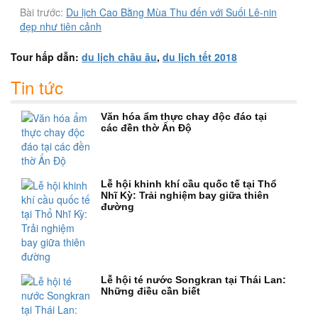
Bài trước:
Du lịch Cao Bằng Mùa Thu đến với Suối Lê-nin
đẹp như tiên cảnh
Tour hấp dẫn:
du lịch châu âu
,
du lịch tết 2018
Tin tức
Văn hóa ẩm thực chay độc đáo tại
các đền thờ Ấn Độ
Lễ hội khinh khí cầu quốc tế tại Thổ
Nhĩ Kỳ: Trải nghiệm bay giữa thiên
đường
Lễ hội té nước Songkran tại Thái Lan:
Những điều cần biết