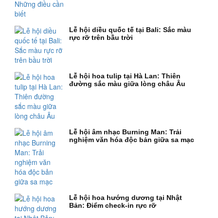
Lễ hội diều quốc tế tại Bali: Sắc màu
rực rỡ trên bầu trời
Lễ hội hoa tulip tại Hà Lan: Thiên
đường sắc màu giữa lòng châu Âu
Lễ hội âm nhạc Burning Man: Trải
nghiệm văn hóa độc bản giữa sa mạc
Lễ hội hoa hướng dương tại Nhật
Bản: Điểm check-in rực rỡ