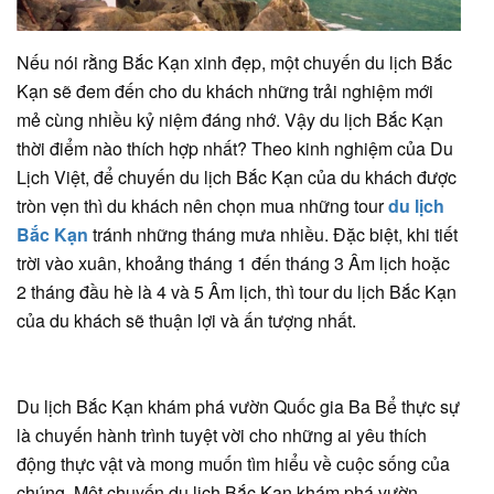
Nếu nói rằng Bắc Kạn xinh đẹp, một chuyến du lịch Bắc
Kạn sẽ đem đến cho du khách những trải nghiệm mới
mẻ cùng nhiều kỷ niệm đáng nhớ. Vậy du lịch Bắc Kạn
thời điểm nào thích hợp nhất? Theo kinh nghiệm của Du
Lịch Việt, để chuyến du lịch Bắc Kạn của du khách được
tròn vẹn thì du khách nên chọn mua những tour
du lịch
Bắc Kạn
tránh những tháng mưa nhiều. Đặc biệt, khi tiết
trời vào xuân, khoảng tháng 1 đến tháng 3 Âm lịch hoặc
2 tháng đầu hè là 4 và 5 Âm lịch, thì tour du lịch Bắc Kạn
của du khách sẽ thuận lợi và ấn tượng nhất.
Du lịch Bắc Kạn khám phá vườn Quốc gia Ba Bể thực sự
là chuyến hành trình tuyệt vời cho những ai yêu thích
động thực vật và mong muốn tìm hiểu về cuộc sống của
chúng. Một chuyến du lịch Bắc Kạn khám phá vườn