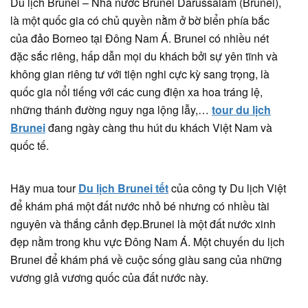
Du lịch Brunei – Nhà nước Brunei Darussalam (Brunei),
là một quốc gia có chủ quyền nằm ở bờ biển phía bắc
của đảo Borneo tại Đông Nam Á. Brunei có nhiều nét
đặc sắc riêng, hấp dẫn mọi du khách bởi sự yên tĩnh và
không gian riêng tư với tiện nghi cực kỳ sang trọng, là
quốc gia nổi tiếng với các cung điện xa hoa tráng lệ,
những thánh đường nguy nga lộng lẫy,…
tour du lịch
Brunei
đang ngày càng thu hút du khách Việt Nam và
quốc tế.
Hãy mua tour
Du lịch Brunei tết
của công ty Du lịch Việt
để khám phá một đất nước nhỏ bé nhưng có nhiều tài
nguyên và thắng cảnh đẹp.Brunei là một đất nước xinh
đẹp nằm trong khu vực Đông Nam Á. Một chuyến du lịch
Brunei để khám phá về cuộc sống giàu sang của những
vương giả vương quốc của đất nước này.