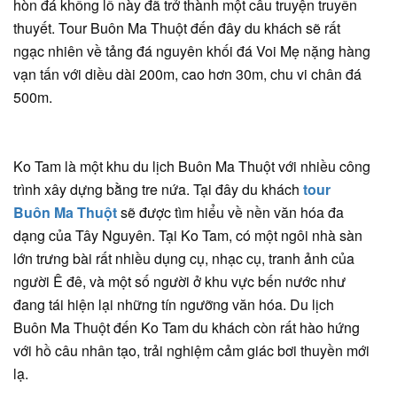
hòn đá khổng lồ này đã trở thành một câu truyện truyền
thuyết. Tour Buôn Ma Thuột đến đây du khách sẽ rất
ngạc nhiên về tảng đá nguyên khối đá Voi Mẹ nặng hàng
vạn tấn với diều dài 200m, cao hơn 30m, chu vi chân đá
500m.
Ko Tam là một khu du lịch Buôn Ma Thuột với nhiều công
trình xây dựng bằng tre nứa. Tại đây du khách
tour
Buôn Ma Thuột
sẽ được tìm hiểu về nền văn hóa đa
dạng của Tây Nguyên. Tại Ko Tam, có một ngôi nhà sàn
lớn trưng bài rất nhiều dụng cụ, nhạc cụ, tranh ảnh của
người Ê đê, và một số người ở khu vực bến nước như
đang tái hiện lại những tín ngưỡng văn hóa. Du lịch
Buôn Ma Thuột đến Ko Tam du khách còn rất hào hứng
với hồ câu nhân tạo, trải nghiệm cảm giác bơi thuyền mới
lạ.