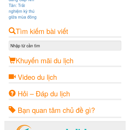
Tìm kiếm bài viết
Khuyến mãi du lịch
Video du lịch
Hỏi – Đáp du lịch
Bạn quan tâm chủ đề gì?