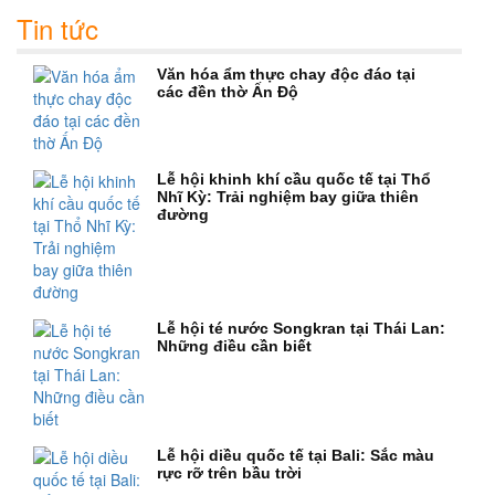
Tin tức
Văn hóa ẩm thực chay độc đáo tại
các đền thờ Ấn Độ
Lễ hội khinh khí cầu quốc tế tại Thổ
Nhĩ Kỳ: Trải nghiệm bay giữa thiên
đường
Lễ hội té nước Songkran tại Thái Lan:
Những điều cần biết
Lễ hội diều quốc tế tại Bali: Sắc màu
rực rỡ trên bầu trời