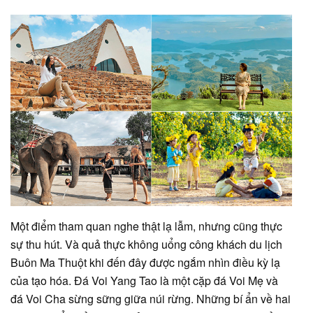
Một điểm tham quan nghe thật lạ lẫm, nhưng cũng thực
sự thu hút. Và quả thực không uổng công khách du lịch
Buôn Ma Thuột khi đến đây được ngắm nhìn điều kỳ lạ
của tạo hóa. Đá Voi Yang Tao là một cặp đá Voi Mẹ và
đá Voi Cha sừng sững giữa núi rừng. Những bí ẩn về hai