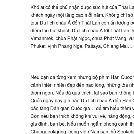
Khó ai có thể phủ nhận được sức hút của Thái L
khách ngày một tăng cao mỗi năm. Không chỉ sở
tour Du lịch châu Á đến Thái Lan còn ấn tượng b
điểm thu hút khách Du lịch châu Á tới Thái Lan
Vimanmek, chùa Phật Ngọc, chùa Phật Vàng, vươ
Phuket, vịnh Phang Nga, Pattaya, Chiang Mai…
Nếu bạn đã từng xem những bộ phim Hàn Quốc th
cảnh thiên nhiên đẹp đến nao lòng, những tòa nha
thơm ngon. Nếu đã quá thích, tại sao bạn không 
Quốc ngay bây giờ nào.Du lịch châu Á đến Hàn
bảo tàng Dân gian Quốc gia… để tìm hiểu thêm vê
Còn nếu bạn thích không khí vui vẻ, năng động, co
gia đình, bạn bè. Nếu muốn ngắm phong cảnh th
Changdeokgung, công viên Namsan, hồ Seokchon, 