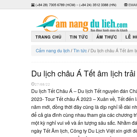
(+84 28) 7305 6789 (HCM)
–
(+84 24) 3512 3388 (HN)
EMAI
TRANG CHỦ
TIN TỨC
ẨM THỰC
LỄ H
Cẩm nang du lịch
/
Tin tức
/
Du lịch châu Á Tết âm l
Du lịch châu Á Tết âm lịch trả
27/08/22
Du lịch Tết Châu Á – Du lịch Tết nguyên đán Ch
2023- Tour Tết châu Á 2023 – Xuân về, Tết đến l
năm mới, đồng thời đây cũng là dịp nghỉ lễ dài n
để cả gia đình cùng nhau tham gia các chương tr
một kỳ nghỉ vui vẻ và ấn tượng sâu sắc. Nhằm đá
ngày Tết Âm lịch, Công ty Du Lịch Việt xin giới