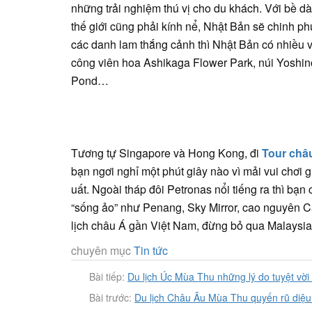
những trải nghiệm thú vị cho du khách. Với bề dà
thế giới cũng phải kính nể, Nhật Bản sẽ chinh p
các danh lam thắng cảnh thì Nhật Bản có nhiều v
công viên hoa Ashikaga Flower Park, núi Yoshin
Pond…
Tương tự Singapore và Hong Kong, đi
Tour châu
bạn ngơi nghỉ một phút giây nào vì mải vui chơi g
uất. Ngoài tháp đôi Petronas nổi tiếng ra thì bạn 
“sống ảo” như Penang, Sky Mirror, cao nguyên C
lịch châu Á gần Việt Nam, đừng bỏ qua Malaysia
chuyên mục
Tin tức
Bài tiếp:
Du lịch Úc Mùa Thu những lý do tuyệt vờ
Bài trước:
Du lịch Châu Âu Mùa Thu quyến rũ diệu 