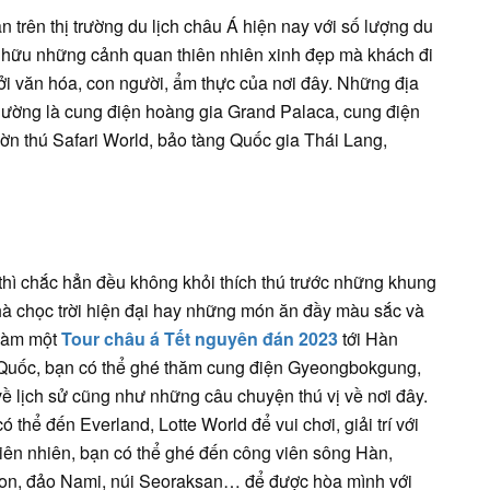
an trên thị trường du lịch châu Á hiện nay với số lượng du
 hữu những cảnh quan thiên nhiên xinh đẹp mà khách đi
ởi văn hóa, con người, ẩm thực của nơi đây. Những địa
 thường là cung điện hoàng gia Grand Palaca, cung điện
̀n thú Safari World, bảo tàng Quốc gia Thái Lang,
ì chắc hẳn đều không khỏi thích thú trước những khung
̀ chọc trời hiện đại hay những món ăn đầy màu sắc và
làm một
Tour châu á Tết nguyên đán 2023
tới Hàn
 Quốc, bạn có thể ghé thăm cung điện Gyeongbokgung,
̀ lịch sử cũng như những câu chuyện thú vị về nơi đây.
́ thể đến Everland, Lotte World để vui chơi, giải trí với
iên nhiên, bạn có thể ghé đến công viên sông Hàn,
đảo Nami, núi Seoraksan… để được hòa mình với