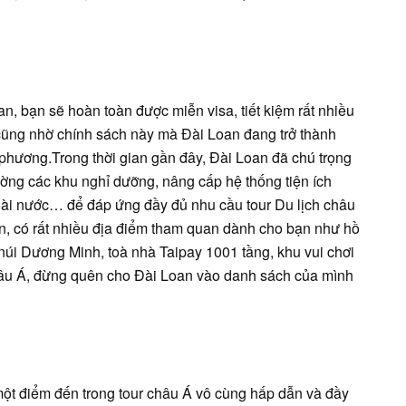
n, bạn sẽ hoàn toàn được miễn visa, tiết kiệm rất nhiều
cũng nhờ chính sách này mà Đài Loan đang trở thành
 phương.Trong thời gian gần đây, Đài Loan đã chú trọng
ờng các khu nghỉ dưỡng, nâng cấp hệ thống tiện ích
ài nước… để đáp ứng đầy đủ nhu cầu tour Du lịch châu
, có rất nhiều địa điểm tham quan dành cho bạn như hồ
 núi Dương Minh, toà nhà Taipay 1001 tầng, khu vui chơi
châu Á, đừng quên cho Đài Loan vào danh sách của mình
̣t điểm đến trong tour châu Á vô cùng hấp dẫn và đầy