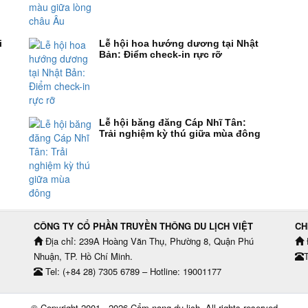
i
Lễ hội hoa hướng dương tại Nhật
Bản: Điểm check-in rực rỡ
Lễ hội băng đăng Cáp Nhĩ Tân:
Trải nghiệm kỳ thú giữa mùa đông
CÔNG TY CỔ PHẦN TRUYỀN THÔNG DU LỊCH VIỆT
CH
Địa chỉ: 239A Hoàng Văn Thụ, Phường 8, Quận Phú
Nhuận, TP. Hồ Chí Minh.
T
Tel: (+84 28) 7305 6789 – Hotline: 19001177
© Copyright 2001 - 2026
Cẩm nang du lịch
, All rights reserved