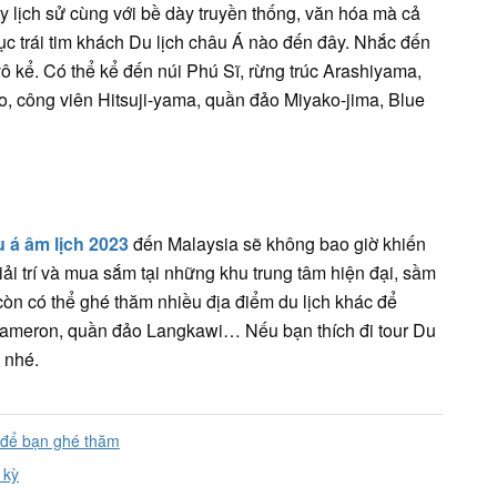
y lịch sử cùng với bề dày truyền thống, văn hóa mà cả
hục trái tim khách Du lịch châu Á nào đến đây. Nhắc đến
ô kể. Có thể kể đến núi Phú Sĩ, rừng trúc Arashiyama,
o, công viên Hitsuji-yama, quần đảo Miyako-jima, Blue
 á âm lịch 2023
đến Malaysia sẽ không bao giờ khiến
iải trí và mua sắm tại những khu trung tâm hiện đại, sầm
còn có thể ghé thăm nhiều địa điểm du lịch khác để
ameron, quần đảo Langkawi… Nếu bạn thích đi tour Du
 nhé.
i để bạn ghé thăm
kỳ