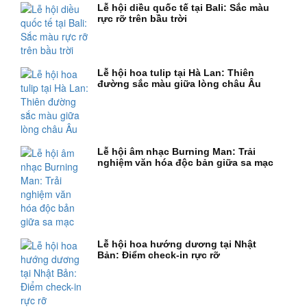
Lễ hội diều quốc tế tại Bali: Sắc màu
rực rỡ trên bầu trời
Lễ hội hoa tulip tại Hà Lan: Thiên
đường sắc màu giữa lòng châu Âu
Lễ hội âm nhạc Burning Man: Trải
nghiệm văn hóa độc bản giữa sa mạc
Lễ hội hoa hướng dương tại Nhật
Bản: Điểm check-in rực rỡ