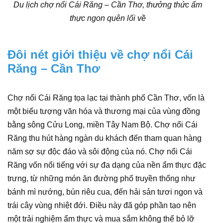
Du lịch chợ nổi Cái Răng – Cần Thơ, thưởng thức ẩm
thực ngon quên lối về
Đôi nét giới thiệu về chợ nổi Cái
Răng – Cần Thơ
Chợ nổi Cái Răng tọa lạc tại thành phố Cần Thơ, vốn là
một biểu tượng văn hóa và thương mại của vùng đồng
bằng sông Cửu Long, miền Tây Nam Bộ. Chợ nổi Cái
Răng thu hút hàng ngàn du khách đến tham quan hàng
năm sợ sự độc đáo và sôi động của nó. Chợ nổi Cái
Răng vốn nổi tiếng với sự đa dạng của nền ẩm thực đặc
trưng, từ những món ăn đường phố truyền thống như
bánh mì nướng, bún riêu cua, đến hải sản tươi ngon và
trái cây vùng nhiệt đới. Điều này đã góp phần tạo nên
một trải nghiệm ẩm thực và mua sắm không thể bỏ lỡ