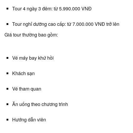
Tour 4 ngày 3 đêm: từ 5.990.000 VNĐ
Tour nghỉ dưỡng cao cấp: từ 7.000.000 VNĐ trở lên
Giá tour thường bao gồm:
Vé máy bay khứ hồi
Khách sạn
Vé tham quan
Ăn uống theo chương trình
Hướng dẫn viên