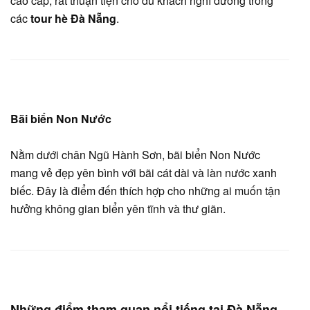
cao cấp, rất thuận tiện cho du khách nghỉ dưỡng trong
các
tour hè Đà Nẵng
.
Bãi biển Non Nước
Nằm dưới chân Ngũ Hành Sơn, bãi biển Non Nước
mang vẻ đẹp yên bình với bãi cát dài và làn nước xanh
biếc. Đây là điểm đến thích hợp cho những ai muốn tận
hưởng không gian biển yên tĩnh và thư giãn.
Những điểm tham quan nổi tiếng tại Đà Nẵng