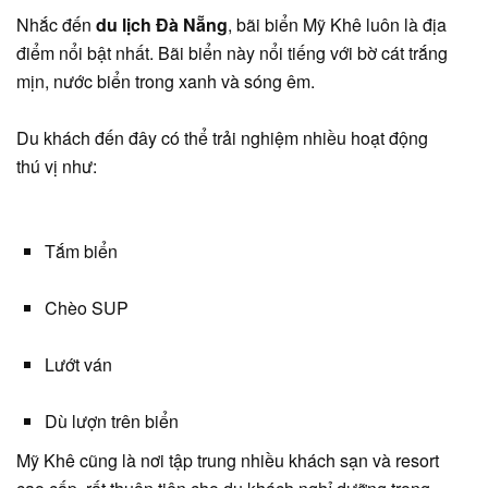
Nhắc đến
du lịch Đà Nẵng
, bãi biển Mỹ Khê luôn là địa
điểm nổi bật nhất. Bãi biển này nổi tiếng với bờ cát trắng
mịn, nước biển trong xanh và sóng êm.
Du khách đến đây có thể trải nghiệm nhiều hoạt động
thú vị như:
Tắm biển
Chèo SUP
Lướt ván
Dù lượn trên biển
Mỹ Khê cũng là nơi tập trung nhiều khách sạn và resort