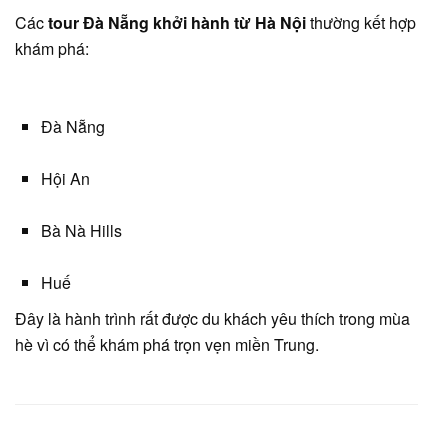
Các
tour Đà Nẵng khởi hành từ Hà Nội
thường kết hợp
khám phá:
Đà Nẵng
Hội An
Bà Nà Hills
Huế
Đây là hành trình rất được du khách yêu thích trong mùa
hè vì có thể khám phá trọn vẹn miền Trung.