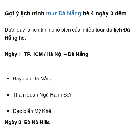
Gợi ý lịch trình
tour Đà Nẵng
hè 4 ngày 3 đêm
Dưới đây là lịch trình phổ biến của nhiều
tour du lịch Đà
Nẵng hè
.
Ngày 1: TP.HCM / Hà Nội – Đà Nẵng
Bay đến Đà Nẵng
Tham quan Ngũ Hành Sơn
Dạo biển Mỹ Khê
Ngày 2: Bà Nà Hills