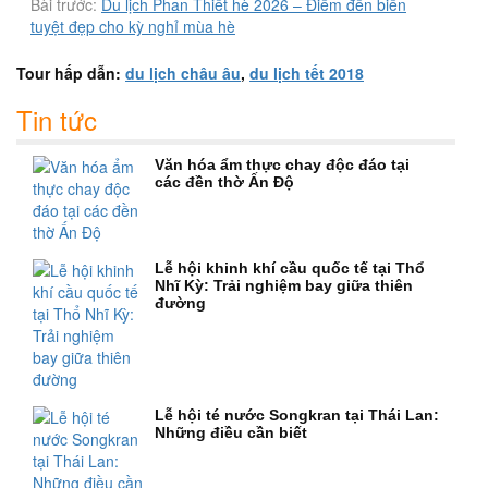
Bài trước:
Du lịch Phan Thiết hè 2026 – Điểm đến biển
tuyệt đẹp cho kỳ nghỉ mùa hè
Tour hấp dẫn:
du lịch châu âu
,
du lịch tết 2018
Tin tức
Văn hóa ẩm thực chay độc đáo tại
các đền thờ Ấn Độ
Lễ hội khinh khí cầu quốc tế tại Thổ
Nhĩ Kỳ: Trải nghiệm bay giữa thiên
đường
Lễ hội té nước Songkran tại Thái Lan:
Những điều cần biết