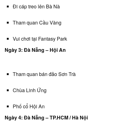
Đi cáp treo lên Bà Nà
Tham quan Cầu Vàng
Vui chơi tại Fantasy Park
Ngày 3: Đà Nẵng – Hội An
Tham quan bán đảo Sơn Trà
Chùa Linh Ứng
Phố cổ Hội An
Ngày 4: Đà Nẵng – TP.HCM / Hà Nội