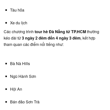
Tàu hỏa
Xe du lịch
Các chương trình
tour hè Đà Nẵng từ TP.HCM
thường
kéo dài từ
3 ngày 2 đêm đến 4 ngày 3 đêm
, kết hợp
tham quan các điểm nổi tiếng như:
Bà Nà Hills
Ngũ Hành Sơn
Hội An
Bán đảo Sơn Trà