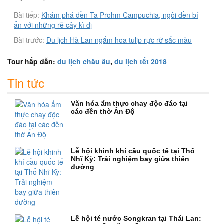
Bài tiếp:
Khám phá đền Ta Prohm Campuchia, ngôi đền bí
ẩn với những rễ cây kì dị
Bài trước:
Du lịch Hà Lan ngắm hoa tulip rực rỡ sắc màu
Tour hấp dẫn:
du lịch châu âu
,
du lịch tết 2018
Tin tức
Văn hóa ẩm thực chay độc đáo tại
các đền thờ Ấn Độ
Lễ hội khinh khí cầu quốc tế tại Thổ
Nhĩ Kỳ: Trải nghiệm bay giữa thiên
đường
Lễ hội té nước Songkran tại Thái Lan: