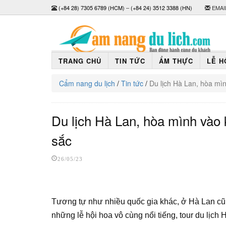
(+84 28) 7305 6789 (HCM)
–
(+84 24) 3512 3388 (HN)
EMAI
TRANG CHỦ
TIN TỨC
ẨM THỰC
LỄ H
Cẩm nang du lịch
/
Tin tức
/
Du lịch Hà Lan, hòa mìn
Du lịch Hà Lan, hòa mình vào 
sắc
26/05/23
Tương tự như nhiều quốc gia khác, ở Hà Lan cũ
những lễ hội hoa vô cùng nổi tiếng, tour du lịch