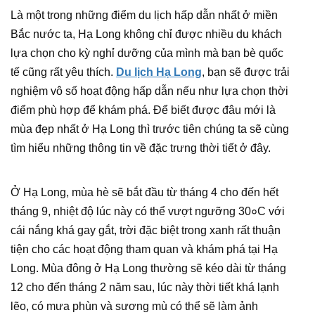
Là một trong những điểm du lịch hấp dẫn nhất ở miền
Bắc nước ta, Hạ Long không chỉ được nhiều du khách
lựa chọn cho kỳ nghỉ dưỡng của mình mà bạn bè quốc
tế cũng rất yêu thích.
Du lịch Hạ Long
, bạn sẽ được trải
nghiệm vô số hoạt động hấp dẫn nếu như lựa chọn thời
điểm phù hợp để khám phá. Để biết được đâu mới là
mùa đẹp nhất ở Hạ Long thì trước tiên chúng ta sẽ cùng
tìm hiểu những thông tin về đặc trưng thời tiết ở đây.
Ở Hạ Long, mùa hè sẽ bắt đầu từ tháng 4 cho đến hết
tháng 9, nhiệt độ lúc này có thể vượt ngưỡng 30०C với
cái nắng khá gay gắt, trời đặc biệt trong xanh rất thuận
tiện cho các hoạt động tham quan và khám phá tại Hạ
Long. Mùa đông ở Hạ Long thường sẽ kéo dài từ tháng
12 cho đến tháng 2 năm sau, lúc này thời tiết khá lạnh
lẽo, có mưa phùn và sương mù có thể sẽ làm ảnh