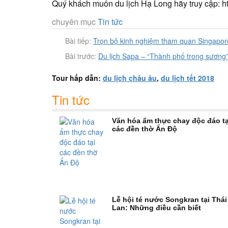
Quý khách muốn du lịch Hạ Long hãy truy cập: htt
chuyên mục
Tin tức
Bài tiếp:
Trọn bộ kinh nghiệm tham quan Singapore
Bài trước:
Du lịch Sapa – “Thành phố trong sương” 
Tour hấp dẫn:
du lịch châu âu
,
du lịch tết 2018
Tin tức
Văn hóa ẩm thực chay độc đáo tạ
các đền thờ Ấn Độ
Lễ hội té nước Songkran tại Thái
Lan: Những điều cần biết