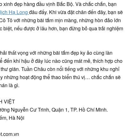
o xinh đẹp hàng đầu vịnh Bắc Bộ. Và chắc chắn, bạn
lịch Hạ Long
đâu đấy. Khi vừa đặt chân đến đây, bạn sẽ
Cô Tô với những bãi tắm mịn màng, những hòn đảo lớn
ệt, nếu được ở lâu hơn, bạn đừng bỏ qua trải nghiệm
i thất vọng với những bãi tắm đẹp ky ảo cùng làn
 đến khí hậu ở đây lúc nào cũng mát mẻ, thích hợp cho
hư giãn. Tuần Châu còn nổi tiếng với những khu nghỉ
 những hoạt động thể thao biển thú vị… chắc chắn sẽ
́n là gì.
 VIỆT
ường Nguyễn Cư Trinh, Quận 1, TP. Hồ Chí Minh.
iếm, Hà Nội
et.com.vn