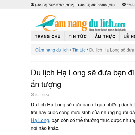
(+84 28) 7305 6789 (HCM)
–
(+84 24) 3512 3388 (HN)
EMAI
TRANG CHỦ
TIN TỨC
ẨM THỰC
LỄ H
Cẩm nang du lịch
/
Tin tức
/
Du lịch Hạ Long sẽ đưa
Du lịch Hạ Long sẽ đưa bạn đ
ấn tượng
19/08/24
Du lịch Hạ Long sẽ đưa bạn đi qua những danh thắ
trời hay cuộc sống mưu sinh của những người dân 
Hạ Long
, bạn còn có thể thưởng thức được những
nơi nào khác.