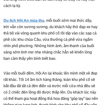
cách lạ kỳ.
Du lịch Hội An mùa thu
, mỗi buổi sớm mai thức dậy,
trời vẫn còn sương sương, du khách hãy thử đạp xe hay
thả bộ vài vòng quanh khu phố cổ rồi tấp vào các sạp cà
phê cóc khu chùa Cầu, vừa thưởng cà phê vừa ngắm
nhìn phố phường. Những hình ảnh, âm thanh của buổi
sáng sớm tinh mơ nhẹ nhàng chắc hẳn sẽ khiến lòng
bạn cảm thấy yên bình biết bao.
Vào mỗi buổi đêm, Hội An lại khoác lên mình một vẻ đẹp
rất khác. Tối 14 âm lịch hàng tháng, toàn khu phố cổ sẽ
bắt đầu tắt tất cả đèn điện và trước mỗi cửa nhà đều sẽ
có 2 chiếc đèn lồng đỏ được thắp lên. Du khách lúc này
có thể tham gia hoạt động thả hoa đăng “góp tay” tạo nên
không gian lung linh, thanh bình cho khu phố cổ đầy yên