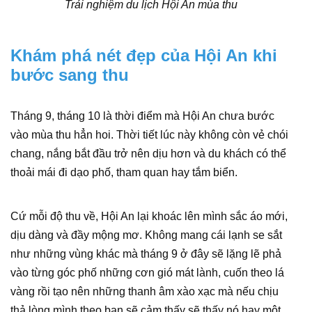
Trải nghiệm du lịch Hội An mùa thu
Khám phá nét đẹp của Hội An khi
bước sang thu
Tháng 9, tháng 10 là thời điểm mà Hội An chưa bước
vào mùa thu hẳn hoi. Thời tiết lúc này không còn vẻ chói
chang, nắng bắt đầu trở nên dịu hơn và du khách có thể
thoải mái đi dạo phố, tham quan hay tắm biển.
Cứ mỗi độ thu về, Hội An lại khoác lên mình sắc áo mới,
dịu dàng và đầy mộng mơ. Không mang cái lạnh se sắt
như những vùng khác mà tháng 9 ở đây sẽ lặng lẽ phả
vào từng góc phố những cơn gió mát lành, cuốn theo lá
vàng rồi tạo nên những thanh âm xào xạc mà nếu chịu
thả lòng mình theo bạn sẽ cảm thấy sẽ thấy nó hay một