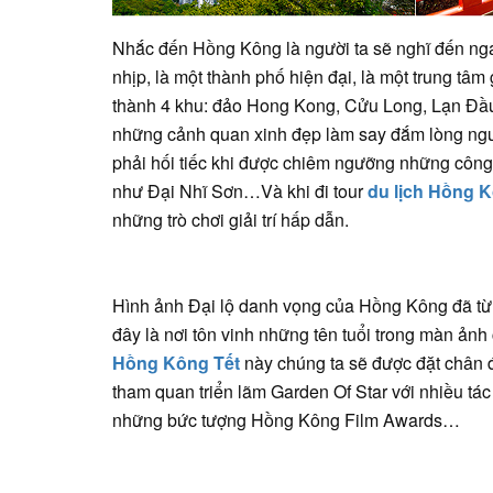
Nhắc đến Hồng Kông là người ta sẽ nghĩ đến ng
nhịp, là một thành phố hiện đại, là một trung t
thành 4 khu: đảo Hong Kong, Cửu Long, Lạn Đầu
những cảnh quan xinh đẹp làm say đắm lòng ng
phải hối tiếc khi được chiêm ngưỡng những công 
như Đại Nhĩ Sơn…Và khi đi tour
du lịch Hồng 
những trò chơi giải trí hấp dẫn.
Hình ảnh Đại lộ danh vọng của Hồng Kông đã từng
đây là nơi tôn vinh những tên tuổi trong màn ản
Hồng Kông Tết
này chúng ta sẽ được đặt chân 
tham quan triển lãm Garden Of Star với nhiều tá
những bức tượng Hồng Kông Film Awards…