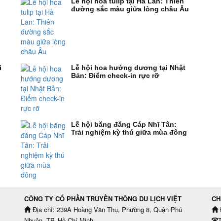
Lễ hội hoa tulip tại Hà Lan: Thiên
đường sắc màu giữa lòng châu Âu
i
Lễ hội hoa hướng dương tại Nhật
Bản: Điểm check-in rực rỡ
Lễ hội băng đăng Cáp Nhĩ Tân:
Trải nghiệm kỳ thú giữa mùa đông
CÔNG TY CỔ PHẦN TRUYỀN THÔNG DU LỊCH VIỆT
CH
Địa chỉ: 239A Hoàng Văn Thụ, Phường 8, Quận Phú
Nhuận, TP. Hồ Chí Minh.
T