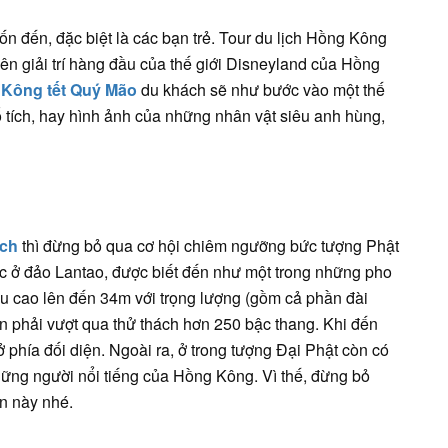
n đến, đặc biệt là các bạn trẻ. Tour du lịch Hồng Kông
ên giải trí hàng đầu của thế giới Disneyland của Hồng
 Kông tết Quý Mão
du khách sẽ như bước vào một thế
ổ tích, hay hình ảnh của những nhân vật siêu anh hùng,
ịch
thì đừng bỏ qua cơ hội chiêm ngưỡng bức tượng Phật
̣c ở đảo Lantao, được biết đến như một trong những pho
ều cao lên đến 34m với trọng lượng (gồm cả phần đài
ạn phải vượt qua thử thách hơn 250 bậc thang. Khi đến
ở phía đối diện. Ngoài ra, ở trong tượng Đại Phật còn có
ng người nổi tiếng của Hồng Kông. Vì thế, đừng bỏ
n này nhé.