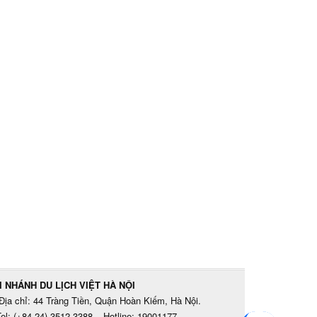
I NHÁNH DU LỊCH VIỆT HÀ NỘI
Địa chỉ: 44 Tràng Tiền, Quận Hoàn Kiếm, Hà Nội.
el: (+84 24) 3512 3388 – Hotline: 19001177