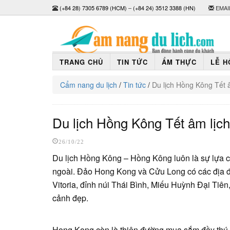
(+84 28) 7305 6789 (HCM)
–
(+84 24) 3512 3388 (HN)
EMAI
TRANG CHỦ
TIN TỨC
ẨM THỰC
LỄ H
Cẩm nang du lịch
/
Tin tức
/
Du lịch Hồng Kông Tết 
Du lịch Hồng Kông Tết âm lịc
26/10/22
Du lịch Hồng Kông – Hồng Kông luôn là sự lựa c
ngoài. Đảo Hong Kong và Cửu Long có các địa đi
Vitoria, đỉnh núi Thái Bình, Miếu Huỳnh Đại Tiê
cảnh đẹp.
Hong Kong còn là thiên đường mua sắm đầy thú v