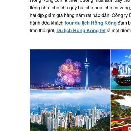
tiếng như: chợ cho quý bà, chợ hoa, chợ cá vàng
hai dịp giảm giá hàng năm rất hấp dẫn. Công ty 
hành đưa khách
tour du lịch Hồng Kông
đảm bả
trên thế giới,
Du lịch Hồng Kông tết
là một điểm 