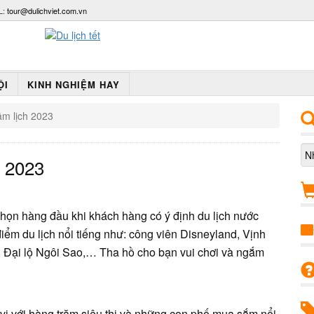
L:
tour@dulichviet.com.vn
ỘI
KINH NGHIỆM HAY
âm lịch 2023
h 2023
họn hàng đầu khi khách hàng có ý định du lịch nước
ểm du lịch nổi tiếng như: công viên Disneyland, Vịnh
n, Đại lộ Ngôi Sao,… Tha hồ cho bạn vui chơi và ngắm
ị với hàng trăm siêu thị và những con phố mua sắm nổi