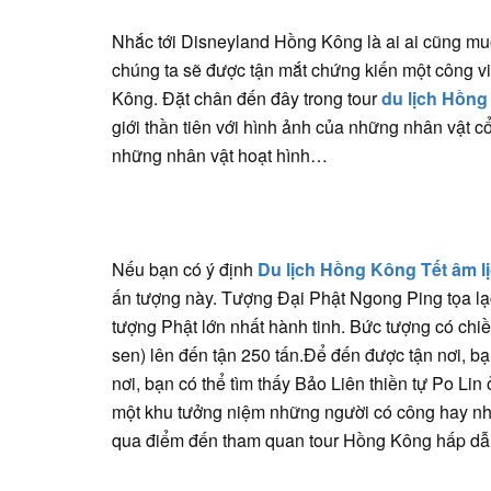
Nhắc tới Disneyland Hồng Kông là ai ai cũng muố
chúng ta sẽ được tận mắt chứng kiến một công vi
Kông. Đặt chân đến đây trong tour
du lịch Hồng
giới thần tiên với hình ảnh của những nhân vật c
những nhân vật hoạt hình…
Nếu bạn có ý định
Du lịch Hồng Kông Tết âm l
ấn tượng này. Tượng Đại Phật Ngong Ping tọa la
tượng Phật lớn nhất hành tinh. Bức tượng có chi
sen) lên đến tận 250 tấn.Để đến được tận nơi, b
nơi, bạn có thể tìm thấy Bảo Liên thiền tự Po Lin 
một khu tưởng niệm những người có công hay nhữ
qua điểm đến tham quan tour Hồng Kông hấp dẫ