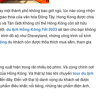
ay một thành phố không bao giờ ngủ, lúc nào cũng nhộn
âm giao thoa của văn hóa Đông Tây. Hong Kong được chia
 và Tân Giới.Không chỉ thế Hồng Kông còn sở hữu
ười.
du lịch Hồng Kông Tết 2023
sẽ làm cho bạn không
trình đồ sộ như Disneyland, những công trình cổ kính
Kông
du khách còn được thỏa thích mua sắm, tham gia
 xuất hiện trong rất nhiều bộ phim. Và cũng chính nơi
h của Hồng Kông. Và thật tự hào khi chuyến
tour du lịch
đến đây. Đến với Đại lộ danh vọng du khách sẽ được
c phẩm điêu khắc nổi tiếng, những tác phẩm điện ảnh,