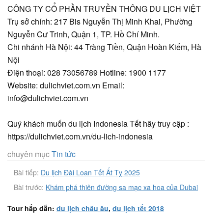
CÔNG TY CỔ PHẦN TRUYỀN THÔNG DU LỊCH VIỆT
Trụ sở chính: 217 Bis Nguyễn Thị Minh Khai, Phường
Nguyễn Cư Trinh, Quận 1, TP. Hồ Chí Minh.
Chi nhánh Hà Nội: 44 Tràng Tiền, Quận Hoàn Kiếm, Hà
Nội
Điện thoại: 028 73056789 Hotline: 1900 1177
Website: dulichviet.com.vn Email:
info@dulichviet.com.vn
Quý khách muốn du lịch Indonesia Tết hãy truy cập :
https://dulichviet.com.vn/du-lich-indonesia
chuyên mục
Tin tức
Bài tiếp:
Du lịch Đài Loan Tết Ất Tỵ 2025
Bài trước:
Khám phá thiên đường sa mạc xa hoa của Dubai
Tour hấp dẫn:
du lịch châu âu
,
du lịch tết 2018