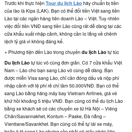
Trước khi thực hiện
Tour du lịch Lào
hãy chuẩn bị tiền
của lào là Kips (LAK). Bạn có thể đổi tiền Việt sang tiền
Lào tại các ngân hàng liên doanh Lào – Việt. Tuy nhiên
việc đổi tiền VNĐ sang tiền Lào cũng rất dễ dàng tại các
cửa khẩu xuất nhập cảnh, không cần lo lắng về chênh
lệch tỷ giá vì không đáng kể.
+ Phương tiện đến Lào trong chuyến
du lịch Lào
tự túc
Du lịch Lào
tự túc vô cùng đơn giản. Có 7 cửa khẩu Việt
Nam – Lào cho bạn sang Lào vô cùng dễ dàng. Bạn
được miễn Visa sang Lào, chỉ cần đóng dấu và nộp phí
nhập cảnh với lệ phí rẻ chỉ tầm 50.000VNĐ. Bạn có thể
sang Lào bằng hãng máy bay Vietnam Airlines, giá vé
khứ hồi khoảng 5 triệu VNĐ. Bạn cũng có thể du lịch Lào
bằng xe khách sẽ có các chuyến xe từ Hà Nội – Viêng
Chăn/Savannakhet, Kontum – Paske, Đà nẵng –
Vientiane/Savankhet. Bạn cũng có thể tự lái xe máy,
hoặc ô tô sang Lào nhưng cần phải có giấy phép liên