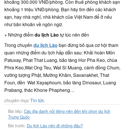
khoảng 300.000 VNĐ/phòng. Còn thuê phòng khách sạn
khoảng 1 triệu VNĐ/phòng. Bạn hãy tìm đến các khách
sạn, hay nhà nghỉ, nhà khách của Việt Nam để ở nếu
như băn khoăn về ngôn ngữ.
+ Những điểm
du lịch Lào
tự túc nên đến
Trong chuyến
du lịch Lào
bạn đừng bỏ qua cơ hội tham
quan những điểm du lịch hấp dẫn sau: Khải hoàn Môn
Patuxay, Phat That Luang, bảo tàng Hor Pha Keo, chùa
Phra Keo,Wat Ong Teu, Wat Si Muang, cánh đồng Chum,
vường tượng Phật, Mường Khăm, Savanakhet, That
Foun, đền Wat Xayaphoum, bảo tàng Dinosaur, Luang
Prabang, thác Khone Phapheng…
chuyên mục
Tin tức
Bài tiếp:
Các địa danh nổi tiếng nên đến khi chọn du lịch
Trung Quốc
Bài trước:
Du lịch Lào nên đi những đâu?